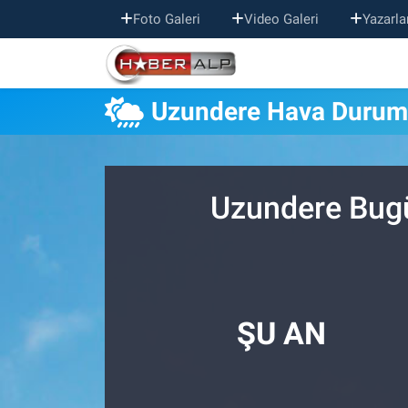
Foto Galeri
Video Galeri
Yazarla
Nöbetçi Eczaneler
Uzundere Hava Duru
Hava Durumu
Trafik Durumu
Uzundere Bugü
Süper Lig Puan Durumu ve Fikstür
Tüm Manşetler
Son Dakika Haberleri
ŞU AN
Haber Arşivi