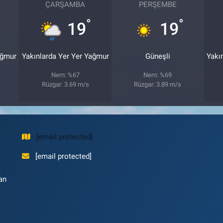
ÇARŞAMBA
PERŞEMBE
°
°
19
19
ağmur
Yakınlarda Yer Yer Yağmur
Güneşli
Yakı
Nem: %67
Nem: %69
Rüzgar: 3.69 m/s
Rüzgar: 3.89 m/s
[email protected]
[email protected]
,
an