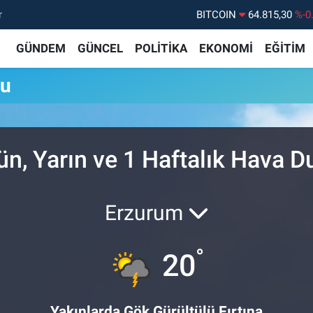
r
BITCOIN
64.815,30
%-0
DOLAR
47,7436
%0.
GÜNDEM
GÜNCEL
POLİTİKA
EKONOMİ
EĞİTİM
EURO
55,2510
%0.
mu
STERLİN
64,4811
%0.
GRAM ALTIN
6660.55
%
BİST100
13.779
%-
n, Yarın ve 1 Haftalık Hava 
Erzurum
°
20
Yakınlarda Gök Gürültülü Fırtına