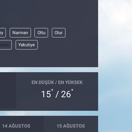
öy
Narman
Oltu
Olur
dere
Yakutiye
EN DÜŞÜK / EN YÜKSEK
°
°
15
/ 26
14 AĞUSTOS
15 AĞUSTOS