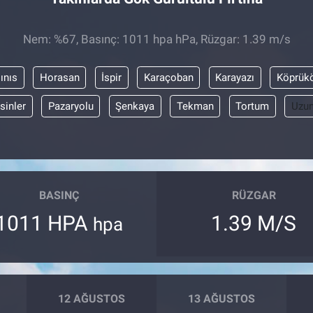
Nem: %67, Basınç: 1011 hpa hPa, Rüzgar: 1.39 m/s
ınıs
Horasan
İspir
Karaçoban
Karayazı
Köprük
sinler
Pazaryolu
Şenkaya
Tekman
Tortum
Uzun
BASINÇ
RÜZGAR
1011 HPA
1.39 M/S
hpa
12 AĞUSTOS
13 AĞUSTOS