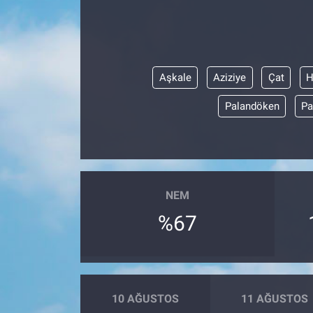
Aşkale
Aziziye
Çat
H
Palandöken
Pa
NEM
%67
10 AĞUSTOS
11 AĞUSTOS