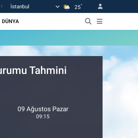
°
İstanbul
.1
25
18
DÜNYA
32
38
0
14
Durumu Tahmini
09 Ağustos Pazar
09:15