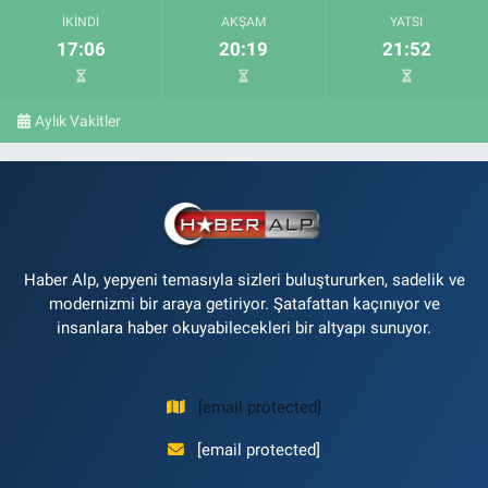
İKINDI
AKŞAM
YATSI
17:06
20:19
21:52
Aylık Vakitler
Haber Alp, yepyeni temasıyla sizleri buluştururken, sadelik ve
modernizmi bir araya getiriyor. Şatafattan kaçınıyor ve
insanlara haber okuyabilecekleri bir altyapı sunuyor.
[email protected]
[email protected]