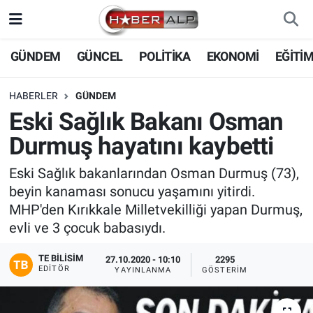
Nöbetçi Eczaneler
GÜNDEM
GÜNCEL
POLİTİKA
EKONOMİ
EĞİTİ
Hava Durumu
HABERLER
GÜNDEM
Eski Sağlık Bakanı Osman
Trafik Durumu
Durmuş hayatını kaybetti
Süper Lig Puan Durumu ve Fikstür
Eski Sağlık bakanlarından Osman Durmuş (73),
beyin kanaması sonucu yaşamını yitirdi.
Tüm Manşetler
MHP'den Kırıkkale Milletvekilliği yapan Durmuş,
evli ve 3 çocuk babasıydı.
Son Dakika Haberleri
TE BILISIM
27.10.2020 - 10:10
2295
Haber Arşivi
EDITÖR
YAYINLANMA
GÖSTERIM