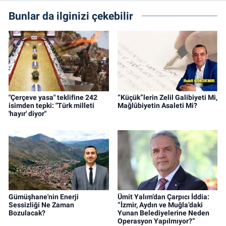
Bunlar da ilginizi çekebilir
"Çerçeve yasa" teklifine 242
“Küçük”lerin Zelil Galibiyeti Mi,
isimden tepki: "Türk milleti
Mağlûbiyetin Asaleti Mi?
'hayır' diyor"
Gümüşhane'nin Enerji
Ümit Yalım’dan Çarpıcı İddia:
Sessizliği Ne Zaman
“İzmir, Aydın ve Muğla’daki
Bozulacak?
Yunan Belediyelerine Neden
Operasyon Yapılmıyor?”