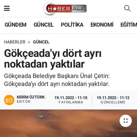
Nöbetçi Eczaneler
GÜNDEM
GÜNCEL
POLİTİKA
EKONOMİ
EĞİTİ
Hava Durumu
HABERLER
GÜNCEL
Gökçeada'yı dört ayrı
Trafik Durumu
noktadan yaktılar
Süper Lig Puan Durumu ve Fikstür
Gökçeada Belediye Başkanı Ünal Çetin:
Gökçeada'yı dört ayrı noktadan yaktılar.
Tüm Manşetler
KERIM ÖZTÜRK
19.11.2022 - 11:10
19.11.2022 - 11:12
Son Dakika Haberleri
EDITÖR
YAYINLANMA
GÜNCELLEME
Haber Arşivi