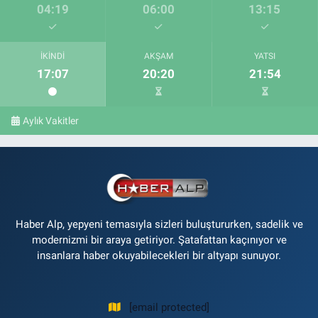
04:19
06:00
13:15
İKINDI
AKŞAM
YATSI
17:07
20:20
21:54
Aylık Vakitler
Haber Alp, yepyeni temasıyla sizleri buluştururken, sadelik ve
modernizmi bir araya getiriyor. Şatafattan kaçınıyor ve
insanlara haber okuyabilecekleri bir altyapı sunuyor.
[email protected]