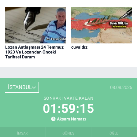
Lozan Antlaşması 24 Temmuz
cuvaldız
1923 Ve Lozan'dan Önceki
Tarihsel Durum
İSTANBUL
08.08.2026
SONRAKI VAKTE KALAN
01:59:14
Akşam Namazı
İMSAK
GÜNEŞ
ÖĞLE