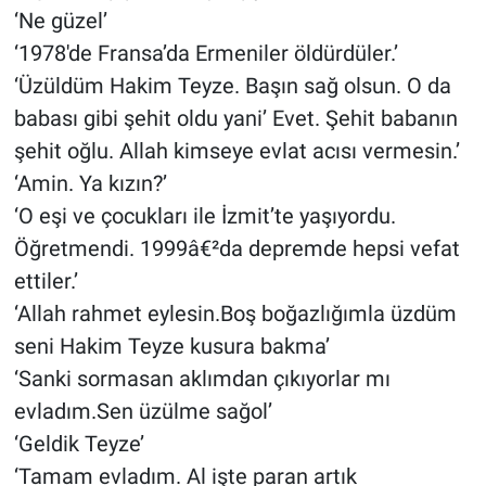
‘Ne güzel’
‘1978′de Fransa’da Ermeniler öldürdüler.’
‘Üzüldüm Hakim Teyze. Başın sağ olsun. O da
babası gibi şehit oldu yani’ Evet. Şehit babanın
şehit oğlu. Allah kimseye evlat acısı vermesin.’
‘Amin. Ya kızın?’
‘O eşi ve çocukları ile İzmit’te yaşıyordu.
Öğretmendi. 1999â€²da depremde hepsi vefat
ettiler.’
‘Allah rahmet eylesin.Boş boğazlığımla üzdüm
seni Hakim Teyze kusura bakma’
‘Sanki sormasan aklımdan çıkıyorlar mı
evladım.Sen üzülme sağol’
‘Geldik Teyze’
‘Tamam evladım. Al işte paran artık