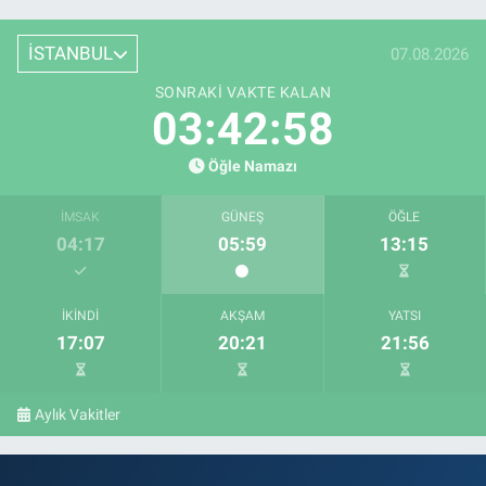
İSTANBUL
07.08.2026
SONRAKI VAKTE KALAN
03:42:57
Öğle Namazı
İMSAK
GÜNEŞ
ÖĞLE
04:17
05:59
13:15
İKINDI
AKŞAM
YATSI
17:07
20:21
21:56
Aylık Vakitler