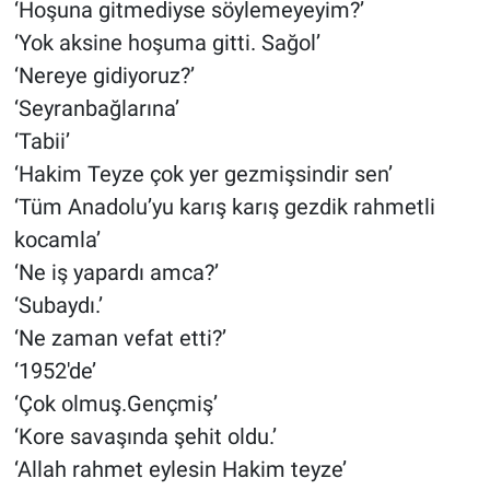
‘Hoşuna gitmediyse söylemeyeyim?’
‘Yok aksine hoşuma gitti. Sağol’
‘Nereye gidiyoruz?’
‘Seyranbağlarına’
‘Tabii’
‘Hakim Teyze çok yer gezmişsindir sen’
‘Tüm Anadolu’yu karış karış gezdik rahmetli
kocamla’
‘Ne iş yapardı amca?’
‘Subaydı.’
‘Ne zaman vefat etti?’
‘1952′de’
‘Çok olmuş.Gençmiş’
‘Kore savaşında şehit oldu.’
‘Allah rahmet eylesin Hakim teyze’