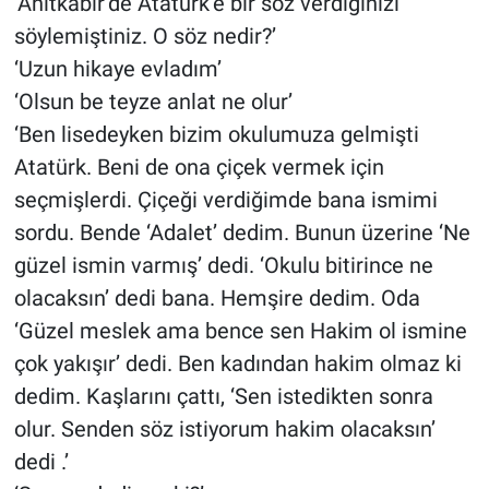
‘Anıtkabir’de Atatürk’e bir söz verdiğinizi
söylemiştiniz. O söz nedir?’
‘Uzun hikaye evladım’
‘Olsun be teyze anlat ne olur’
‘Ben lisedeyken bizim okulumuza gelmişti
Atatürk. Beni de ona çiçek vermek için
seçmişlerdi. Çiçeği verdiğimde bana ismimi
sordu. Bende ‘Adalet’ dedim. Bunun üzerine ‘Ne
güzel ismin varmış’ dedi. ‘Okulu bitirince ne
olacaksın’ dedi bana. Hemşire dedim. Oda
‘Güzel meslek ama bence sen Hakim ol ismine
çok yakışır’ dedi. Ben kadından hakim olmaz ki
dedim. Kaşlarını çattı, ‘Sen istedikten sonra
olur. Senden söz istiyorum hakim olacaksın’
dedi .’