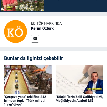
EDITÖR HAKKINDA
Kerim Öztürk
Bunlar da ilginizi çekebilir
"Çerçeve yasa" teklifine 242
“Küçük”lerin Zelil Galibiyeti Mi,
isimden tepki: "Türk milleti
Mağlûbiyetin Asaleti Mi?
'hayır' diyor"