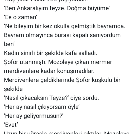
‘Ben Ankaralıyım teyze. Doğma büyüme’
‘Ee o zaman’
‘Ne bileyim bir kez okulla gelmiştik bayramda.
Bayram olmayınca burası kapalı sanıyordum
ben’
Kadın sinirli bir şekilde kafa salladı.
Şoför utanmıştı. Mozoleye çıkan mermer
merdivenlere kadar konuşmadılar.
Merdivenlere geldiklerinde Şoför kuşkulu bir
şekilde
‘Nasıl çıkacaksın Teyze?’ diye sordu.
‘Her ay nasıl çıkıyorsam öyle’
‘Her ay geliyormusun?’
‘Evet’
Uzun bir uğraşla merdivenleri çıktılar. Mozoleye