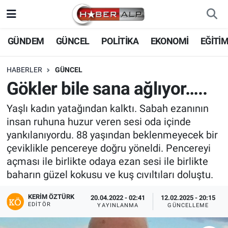
Nöbetçi Eczaneler
GÜNDEM
GÜNCEL
POLİTİKA
EKONOMİ
EĞİTİ
Hava Durumu
HABERLER
GÜNCEL
Gökler bile sana ağlıyor…..
Trafik Durumu
Yaşlı kadın yatağından kalktı. Sabah ezanının
Süper Lig Puan Durumu ve Fikstür
insan ruhuna huzur veren sesi oda içinde
yankılanıyordu. 88 yaşından beklenmeyecek bir
Tüm Manşetler
çeviklikle pencereye doğru yöneldi. Pencereyi
açması ile birlikte odaya ezan sesi ile birlikte
Son Dakika Haberleri
baharın güzel kokusu ve kuş cıvıltıları doluştu.
Haber Arşivi
KERIM ÖZTÜRK
20.04.2022 - 02:41
12.02.2025 - 20:15
EDITÖR
YAYINLANMA
GÜNCELLEME