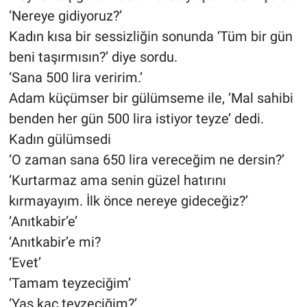
‘Nereye gidiyoruz?’
Kadın kısa bir sessizliğin sonunda ‘Tüm bir gün
beni taşırmısın?’ diye sordu.
‘Sana 500 lira veririm.’
Adam küçümser bir gülümseme ile, ‘Mal sahibi
benden her gün 500 lira istiyor teyze’ dedi.
Kadın gülümsedi
‘O zaman sana 650 lira vereceğim ne dersin?’
‘Kurtarmaz ama senin güzel hatırını
kırmayayım. İlk önce nereye gideceğiz?’
‘Anıtkabir’e’
‘Anıtkabir’e mi?
‘Evet’
‘Tamam teyzeciğim’
‘Yaş kaç teyzeciğim?’