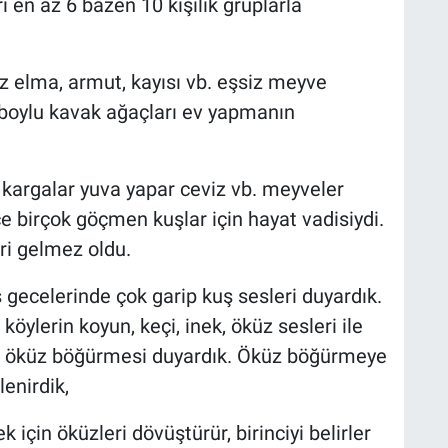
ı en az 6 bazen 10 kişilik gruplarla
elma, armut, kayısı vb. eşsiz meyve
 boylu kavak ağaçları ev yapmanın
 kargalar yuva yapar ceviz vb. meyveler
birçok göçmen kuşlar için hayat vadisiydi.
eri gelmez oldu.
ş gecelerinde çok garip kuş sesleri duyardık.
 köylerin koyun, keçi, inek, öküz sesleri ile
ol öküz böğürmesi duyardık. Öküz böğürmeye
enirdik,
için öküzleri dövüştürür, birinciyi belirler