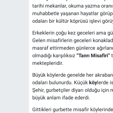
tarihi mekanlar, okuma yazma oranı
muhabbetle yaşanan hayatlar görüp ge
odaları bir kültür köprüsü işlevi görü
Erkeklerin çoğu kez geceleri ama gü
Gelen misafirlerin geceleri konakladığı
masraf ettirmeden günlerce ağırlandı
olmadığı karşılıksız
“Tanrı Misafiri”
t
mektepleridir.
Büyük köylerde genelde her akrabanı
odaları bulunurdu. Küçük
köy
lerde i
Şehir, gurbetçiler diyarı olduğu için 
büyük anlam ifade ederdi.
Gittikleri gurbette misafir köylerinde