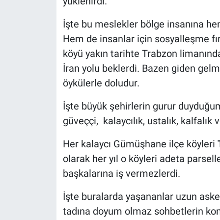
yüklenirdi.
İşte bu meslekler bölge insanına hem
Hem de insanlar için sosyalleşme fı
köyü yakın tarihte Trabzon limanından 
İran yolu beklerdi. Bazen giden ge
öykülerle doludur.
İşte büyük şehirlerin gurur duyduğu
güveççi, kalaycılık, ustalık, kalfalık
Her kalaycı Gümüşhane ilçe köyleri
olarak her yıl o köyleri adeta parsel
başkalarına iş vermezlerdi.
İşte buralarda yaşananlar uzun askerl
tadına doyum olmaz sohbetlerin kon