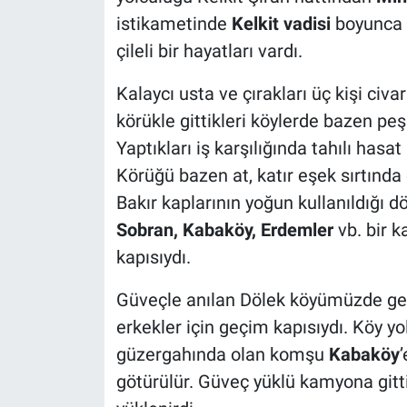
istikametinde
Kelkit vadisi
boyunca 
çileli bir hayatları vardı.
Kalaycı usta ve çırakları üç kişi civa
körükle gittikleri köylerde bazen peş
Yaptıkları iş karşılığında tahılı has
Körüğü bazen at, katır eşek sırtında 
Bakır kaplarının yoğun kullanıldığı d
Sobran, Kabaköy, Erdemler
vb. bir k
kapısıydı.
Güveçle anılan Dölek köyümüzde gene
erkekler için geçim kapısıydı. Köy y
güzergahında olan komşu
Kabaköy
götürülür. Güveç yüklü kamyona gitti