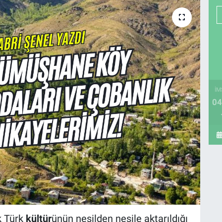
İM
04
ık Türk
kültür
ünün nesilden nesile aktarıldığı