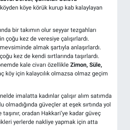
köyden köye körük kurup kab kalaylayan
rında bir takımın olur seyyar tezgahları
in çoğu kez de veresiye çalışırlardı.
at mevsiminde almak şartıyla anlaşırlardı.
çoğu kez de kendi sırtlarında taşırlardı.
önemde kale civarı özellikle
Zimon, Süle,
aç köy için kalaycılık olmazsa olmaz geçim
lde imalatta kadınlar çalışır alım satımda
olu olmadığında güveçler at eşek sırtında yol
’e taşınır, oradan Hakkari’ye kadar güveç
kleri yerlerde nakliye yapmak için atta