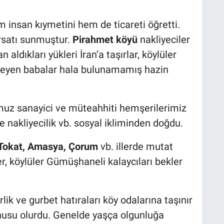
 insan kıymetini hem de ticareti öğretti.
rsatı sunmuştur.
Pirahmet köyü
nakliyeciler
aldıkları yükleri İran’a taşırlar, köylüler
lmeyen babalar hala bulunamamış hazin
muz sanayici ve müteahhiti hemşerilerimiz
 ve nakliyecilik vb. sosyal ikliminden doğdu.
Tokat, Amasya, Çorum
vb. illerde mutat
ler, köylüler Gümüşhaneli kalaycıları bekler
ik ve gurbet hatıraları köy odalarına taşınır
usu olurdu. Genelde yaşça olgunluğa