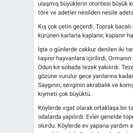
ulaşmış büyüklerin otoritesi büyük 
töre ve adetler nesilden nesile adeta
Kış çok çetin geçerdi. Toprak bacal
kürünen karlarla kaplanır, kapanır h
İşte o günlerde cakkur denilen iki t
taşınır hayvanlara içirilirdi, Ormanı
Odun kıt sobada tezek yakılırdı. Tez
gözüne vurulur gece yarılarına kada
Saygının, sevginin akrabalık ve k
kıymeti çok büyüktü.
Köylerde ırgat olarak ortaklaşa bir t
odalarda yapılırdı. Evler genelde t
olurdu. Köylerde ev yapana yardım edi