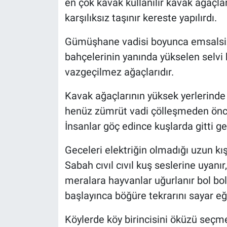
en çok kavak kullanılır kavak ağaçlar
karşılıksız taşınır kereste yapılırdı.
Gümüşhane vadisi boyunca emsalsiz 
bahçelerinin yanında yükselen selvi
vazgeçilmez ağaçlarıdır.
Kavak ağaçlarının yüksek yerlerinde
henüz zümrüt vadi çölleşmeden önce 
İnsanlar göç edince kuşlarda gitti g
Geceleri elektriğin olmadığı uzun kı
Sabah cıvıl cıvıl kuş seslerine uyanır,
meralara hayvanlar uğurlanır bol b
başlayınca böğüre tekrarını sayar eğl
Köylerde köy birincisini öküzü seçmek 