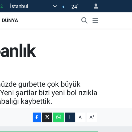
°
İstanbul
08
24
02
DÜNYA
16
44
anlık
1
32
ümüzde gurbette çok büyük
Yeni şartlar bizi yeni bol rızıkla
alığı kaybettik.
-
+
A
A