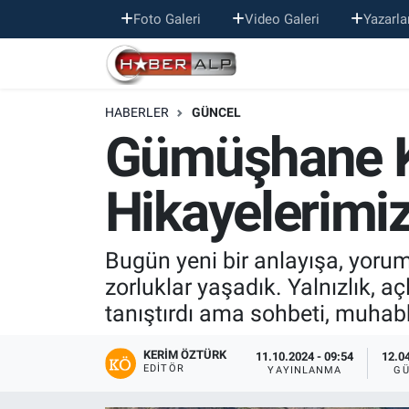
Foto Galeri
Video Galeri
Yazarla
Nöbetçi Eczaneler
HABERLER
GÜNCEL
Hava Durumu
Gümüşhane Kö
Trafik Durumu
Hikayelerimiz
Süper Lig Puan Durumu ve Fikstür
Tüm Manşetler
Bugün yeni bir anlayışa, yorum
zorluklar yaşadık. Yalnızlık, açl
Son Dakika Haberleri
tanıştırdı ama sohbeti, muhab
Haber Arşivi
KERIM ÖZTÜRK
11.10.2024 - 09:54
12.04
EDITÖR
YAYINLANMA
GÜ