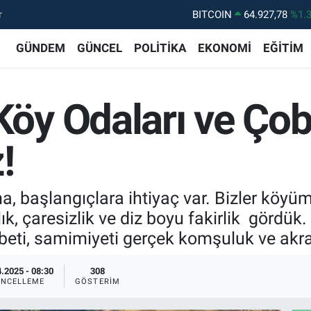
r
DOLAR
47,5894
%0.
EURO
55,0398
%-0.
GÜNDEM
GÜNCEL
POLİTİKA
EKONOMİ
EĞİTİM
STERLİN
64,1581
%0.
GRAM ALTIN
6508.83
%4.
y Odaları ve Çob
BİST100
13.703
%1
BITCOIN
64.927,78
%1.
!
a, başlangıçlara ihtiyaç var. Bizler köy
ık, çaresizlik ve diz boyu fakirlik gördük. 
beti, samimiyeti gerçek komşuluk ve akrab
.2025 - 08:30
308
NCELLEME
GÖSTERIM