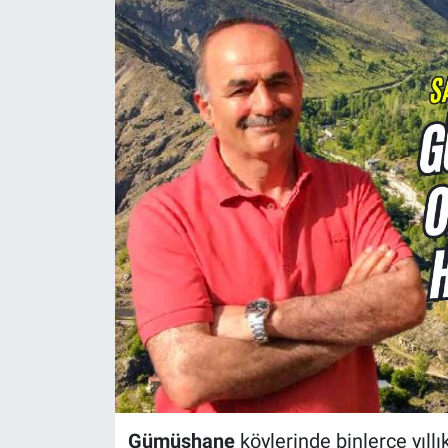
Gümüşhane
köylerinde binlerce yıll