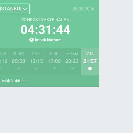
İSTANBUL
06.08.2026
SONRAKI VAKTE KALAN
04:31:43
İmsak Namazı
SAK
GÜNEŞ
ÖĞLE
İKINDI
AKŞAM
YATSI
:16
05:58
13:15
17:08
20:23
21:57
Aylık Vakitler