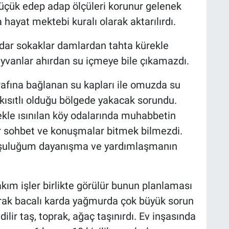
küçük edep adap ölçüleri korunur gelenek
 hayat mektebi kuralı olarak aktarılırdı.
ı dar sokaklar damlardan tahta kürekle
ayvanlar ahırdan su içmeye bile çıkamazdı.
arafına bağlanan su kapları ile omuzda su
n kısıtlı olduğu bölgede yakacak sorundu.
ekle ısınılan köy odalarında muhabbetin
r sohbet ve konuşmalar bitmek bilmezdi.
omşuluğum dayanışma ve yardımlaşmanın
akım işler birlikte görülür bunun planlaması
oprak bacalı karda yağmurda çok büyük sorun
lir taş, toprak, ağaç taşınırdı. Ev inşasında