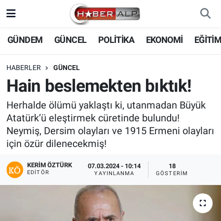
Nöbetçi Eczaneler
GÜNDEM
GÜNCEL
POLİTİKA
EKONOMİ
EĞİTİ
Hava Durumu
HABERLER
GÜNCEL
Hain beslemekten bıktık!
Trafik Durumu
Herhalde ölümü yaklaştı ki, utanmadan Büyük
Süper Lig Puan Durumu ve Fikstür
Atatürk’ü eleştirmek cüretinde bulundu!
Neymiş, Dersim olayları ve 1915 Ermeni olayları
Tüm Manşetler
için özür dilenecekmiş!
Son Dakika Haberleri
KERIM ÖZTÜRK
07.03.2024 - 10:14
18
EDITÖR
YAYINLANMA
GÖSTERIM
Haber Arşivi