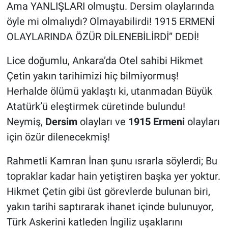
Ama YANLIŞLARI olmuştu. Dersim olaylarında
öyle mi olmalıydı? Olmayabilirdi! 1915 ERMENİ
OLAYLARINDA ÖZÜR DİLENEBİLİRDİ” DEDİ!
Lice doğumlu, Ankara’da Otel sahibi Hikmet
Çetin yakın tarihimizi hiç bilmiyormuş!
Herhalde ölümü yaklaştı ki, utanmadan Büyük
Atatürk’ü eleştirmek cüretinde bulundu!
Neymiş,
Dersim
olayları ve
1915 Ermeni
olayları
için özür dilenecekmiş!
Rahmetli Kamran İnan şunu ısrarla söylerdi; Bu
topraklar kadar hain yetiştiren başka yer yoktur.
Hikmet Çetin gibi üst görevlerde bulunan biri,
yakın tarihi saptırarak ihanet içinde bulunuyor,
Türk Askerini katleden İngiliz uşaklarını