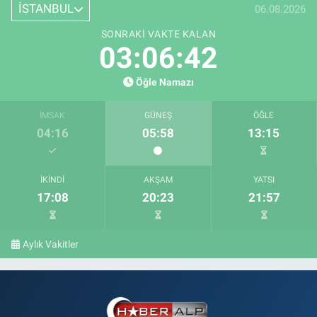
İSTANBUL
06.08.2026
SONRAKI VAKTE KALAN
03:06:41
Öğle Namazı
İMSAK
GÜNEŞ
ÖĞLE
04:16
05:58
13:15
İKINDI
AKŞAM
YATSI
17:08
20:23
21:57
Aylık Vakitler