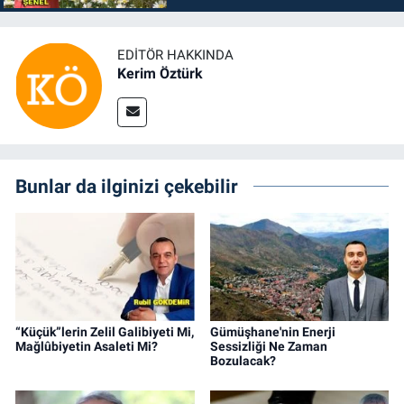
EDITÖR HAKKINDA
Kerim Öztürk
Bunlar da ilginizi çekebilir
“Küçük”lerin Zelil Galibiyeti Mi,
Gümüşhane'nin Enerji
Mağlûbiyetin Asaleti Mi?
Sessizliği Ne Zaman
Bozulacak?