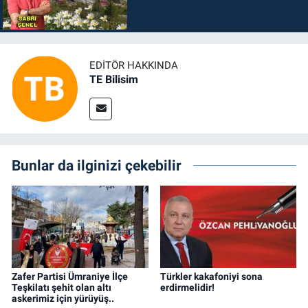
EDITÖR HAKKINDA
TE Bilisim
Bunlar da ilginizi çekebilir
Zafer Partisi Ümraniye İlçe
Türkler kakafoniyi sona
Teşkilatı şehit olan altı
erdirmelidir!
askerimiz için yürüyüş..