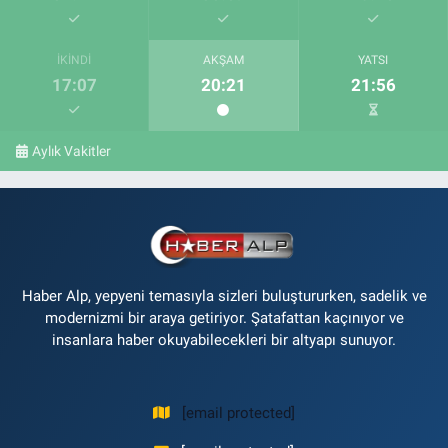
İKINDI
AKŞAM
YATSI
17:07
20:21
21:56
Aylık Vakitler
Haber Alp, yepyeni temasıyla sizleri buluştururken, sadelik ve
modernizmi bir araya getiriyor. Şatafattan kaçınıyor ve
insanlara haber okuyabilecekleri bir altyapı sunuyor.
[email protected]