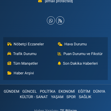
[email protected]
Nöbetçi Eczaneler
Hava Durumu
Trafik Durumu
Puan Durumu ve Fikstür
Tüm Manşetler
Son Dakika Haberleri
Haber Arşivi
GÜNDEM
GÜNCEL
POLİTİKA
EKONOMİ
EĞİTİM
DÜNYA
KÜLTÜR - SANAT
YAŞAM
SPOR
SAĞLIK
Haber Yazılımı:
TE Bilişim