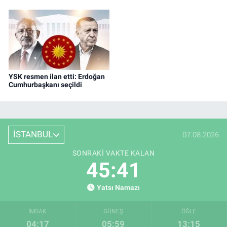
YSK resmen ilan etti: Erdoğan
Cumhurbaşkanı seçildi
İSTANBUL
07.08.2026
SONRAKI VAKTE KALAN
45:41
Yatsı Namazı
İMSAK
GÜNEŞ
ÖĞLE
04:17
05:59
13:15