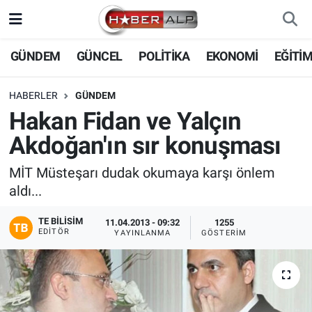
Nöbetçi Eczaneler
GÜNDEM
GÜNCEL
POLİTİKA
EKONOMİ
EĞİTİ
Hava Durumu
HABERLER
GÜNDEM
Hakan Fidan ve Yalçın
Trafik Durumu
Akdoğan'ın sır konuşması
Süper Lig Puan Durumu ve Fikstür
MİT Müsteşarı dudak okumaya karşı önlem
aldı...
Tüm Manşetler
TE BILISIM
11.04.2013 - 09:32
1255
Son Dakika Haberleri
EDITÖR
YAYINLANMA
GÖSTERIM
Haber Arşivi