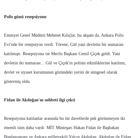
Polis günü resepsiyonu
Emniyet Genel Müdürü Mehmet Kılıçlar, bu akşam da, Ankara Polis
Evi'nde bir resepsiyon verdi. Törene, Gül yani devletin bir numarası
katılmıştı. Resepsiyona ise Meclis Başkanı Cemil Çiçek geldi. Yani
devletin iki numarası... Gül ve Çiçek'in polisin etkinliklerine katılımı,
devlet ve siyaset kurumunun gözündeki yerini de simgesel olarak
göstermiş oldu.
Fidan ile Akdoğan'ın sohbeti ilgi çekti
Resepsiyona katılanlar arasında bu tür davetlerde pek görünmeyen iki
önemli isim daha vardı: MİT Müsteşarı Hakan Fidan ile Başbakan
Başdanışmanı ve Ankara milletvekili Yalçın Akdoğan. Akdoğan ile Fidan;