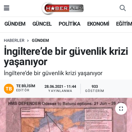
Nöbetçi Eczaneler
GÜNDEM
GÜNCEL
POLİTİKA
EKONOMİ
EĞİTİ
Hava Durumu
HABERLER
GÜNDEM
İngiltere’de bir güvenlik krizi
Trafik Durumu
yaşanıyor
Süper Lig Puan Durumu ve Fikstür
İngiltere’de bir güvenlik krizi yaşanıyor
Tüm Manşetler
TE BILISIM
28.06.2021 - 11:44
933
EDITÖR
YAYINLANMA
GÖSTERIM
Son Dakika Haberleri
Haber Arşivi