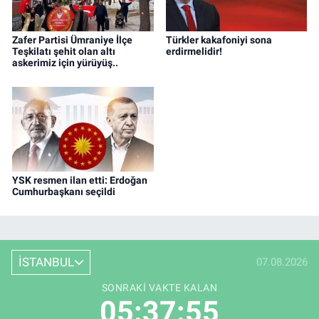
Zafer Partisi Ümraniye İlçe
Türkler kakafoniyi sona
Teşkilatı şehit olan altı
erdirmelidir!
askerimiz için yürüyüş..
YSK resmen ilan etti: Erdoğan
Cumhurbaşkanı seçildi
İSTANBUL
07.08.2026
SONRAKI VAKTE KALAN
05:37:55