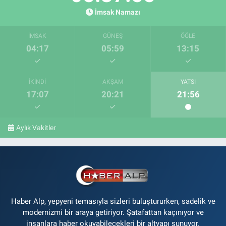
İmsak Namazı
İMSAK
GÜNEŞ
ÖĞLE
04:17
05:59
13:15
İKINDI
AKŞAM
YATSI
17:07
20:21
21:56
Aylık Vakitler
Haber Alp, yepyeni temasıyla sizleri buluştururken, sadelik ve
modernizmi bir araya getiriyor. Şatafattan kaçınıyor ve
insanlara haber okuyabilecekleri bir altyapı sunuyor.