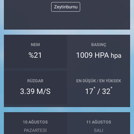
Zeytinburnu
NEM
BASINÇ
%21
1009 HPA
hpa
RÜZGAR
EN DÜŞÜK / EN YÜKSEK
°
°
3.39 M/S
17
/ 32
10 AĞUSTOS
11 AĞUSTOS
PAZARTESI
SALI