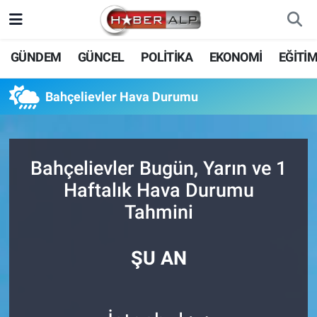
Nöbetçi Eczaneler
GÜNDEM
GÜNCEL
POLİTİKA
EKONOMİ
EĞİTİ
Hava Durumu
Bahçelievler Hava Durumu
Trafik Durumu
Süper Lig Puan Durumu ve Fikstür
Bahçelievler Bugün, Yarın ve 1
Haftalık Hava Durumu
Tüm Manşetler
Tahmini
Son Dakika Haberleri
ŞU AN
Haber Arşivi