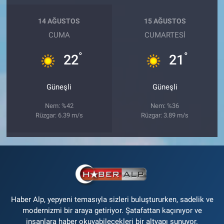
14 AĞUSTOS
15 AĞUSTOS
CUMA
CUMARTESI
°
°
22
21
Güneşli
Güneşli
Nem: %42
Nem: %36
Rüzgar: 6.39 m/s
Rüzgar: 3.89 m/s
Haber Alp, yepyeni temasıyla sizleri buluştururken, sadelik ve
modernizmi bir araya getiriyor. Şatafattan kaçınıyor ve
insanlara haber okuyabilecekleri bir altyapı sunuyor.