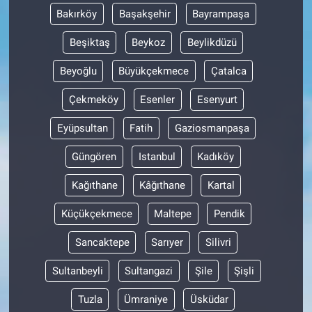
Bakırköy
Başakşehir
Bayrampaşa
Beşiktaş
Beykoz
Beylikdüzü
Beyoğlu
Büyükçekmece
Çatalca
Çekmeköy
Esenler
Esenyurt
Eyüpsultan
Fatih
Gaziosmanpaşa
Güngören
Istanbul
Kadıköy
Kağıthane
Kâğıthane
Kartal
Küçükçekmece
Maltepe
Pendik
Sancaktepe
Sarıyer
Silivri
Sultanbeyli
Sultangazi
Şile
Şişli
Tuzla
Ümraniye
Üsküdar