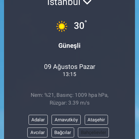
İstanbul
°
30
Güneşli
09 Ağustos Pazar
13:15
Nem: %21, Basınç: 1009 hpa hPa,
Rüzgar: 3.39 m/s
Adalar
Arnavutköy
Ataşehir
Avcılar
Bağcılar
Bahçelievler