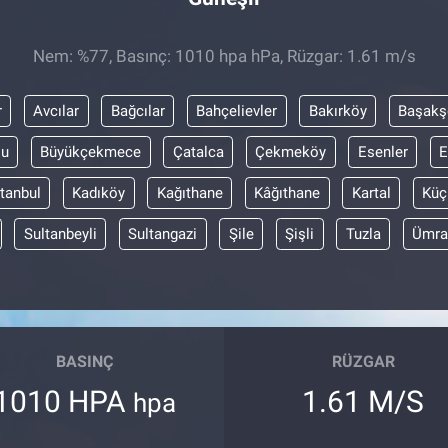
Nem: %77, Basınç: 1010 hpa hPa, Rüzgar: 1.61 m/s
r
Avcılar
Bağcılar
Bahçelievler
Bakırköy
Başakş
lu
Büyükçekmece
Çatalca
Çekmeköy
Esenler
E
stanbul
Kadıköy
Kağıthane
Kâğıthane
Kartal
Küç
Sultanbeyli
Sultangazi
Şile
Şişli
Tuzla
Ümra
BASINÇ
RÜZGAR
1010 HPA
1.61 M/S
hpa