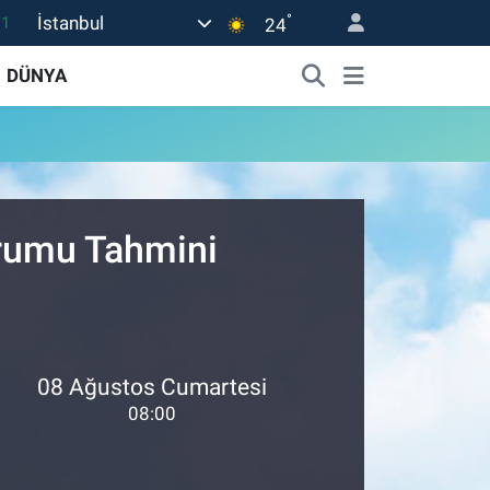
°
İstanbul
11
24
18
DÜNYA
32
38
03
14
urumu Tahmini
08 Ağustos Cumartesi
08:00