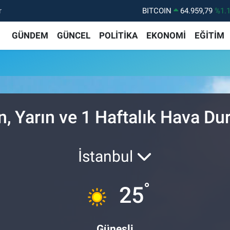
r
BITCOIN
64.959,79
%1.
DOLAR
47,7436
%0.
GÜNDEM
GÜNCEL
POLİTİKA
EKONOMİ
EĞİTİM
EURO
55,2510
%0.
STERLİN
64,4811
%0.
GRAM ALTIN
6660.55
%0.
BİST100
13.779
%-
n, Yarın ve 1 Haftalık Hava D
İstanbul
°
25
Güneşli