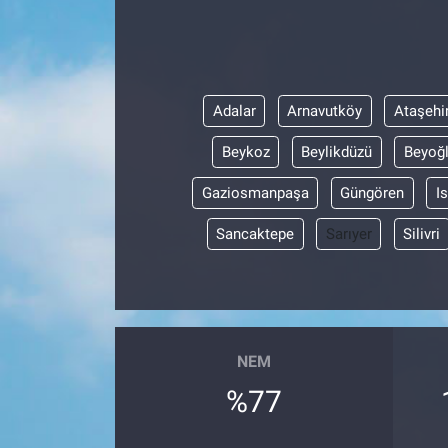
Adalar
Arnavutköy
Ataşehi
Beykoz
Beylikdüzü
Beyoğ
Gaziosmanpaşa
Güngören
I
Sancaktepe
Sarıyer
Silivri
NEM
%77