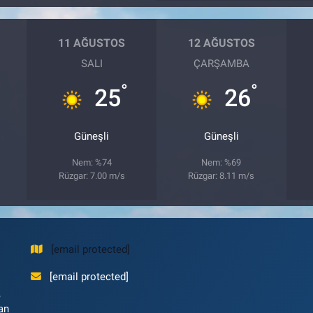
11 AĞUSTOS
12 AĞUSTOS
SALI
ÇARŞAMBA
°
°
25
26
Güneşli
Güneşli
Nem: %74
Nem: %69
Rüzgar: 7.00 m/s
Rüzgar: 8.11 m/s
[email protected]
[email protected]
,
an