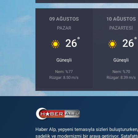
09 AĞUSTOS
10 AĞUSTOS
PAZAR
PAZARTESI
°
°
26
26
Güneşli
Güneşli
Nem: %77
Nem: %70
Rüzgar: 8.50 m/s
Rüzgar: 8.39 m/s
Haber Alp, yepyeni temasıyla sizleri buluştururken
sadelik ve modernizmi bir araya getiriyor. Şatafatt