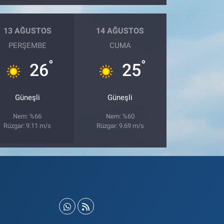
13 AĞUSTOS
14 AĞUSTOS
PERŞEMBE
CUMA
°
°
26
25
Güneşli
Güneşli
Nem: %66
Nem: %60
Rüzgar: 9.11 m/s
Rüzgar: 9.69 m/s