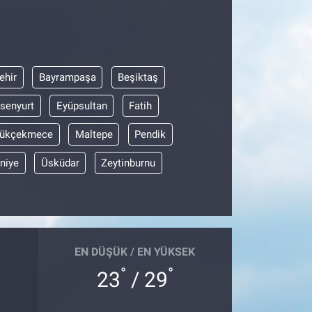
ehir
Bayrampaşa
Beşiktaş
senyurt
Eyüpsultan
Fatih
ükçekmece
Maltepe
Pendik
niye
Üsküdar
Zeytinburnu
EN DÜŞÜK / EN YÜKSEK
°
°
23
/ 29