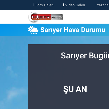
Foto Galeri
Video Galeri
Yazarla
Nöbetçi Eczaneler
Sarıyer Hava Durumu
Hava Durumu
Trafik Durumu
Sarıyer Bugü
Süper Lig Puan Durumu ve Fikstür
Tüm Manşetler
Son Dakika Haberleri
ŞU AN
Haber Arşivi