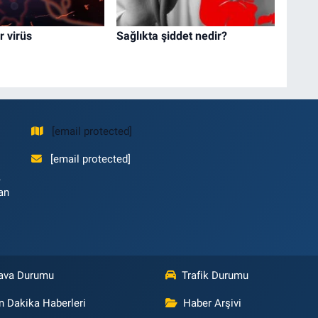
r virüs
Sağlıkta şiddet nedir?
[email protected]
[email protected]
,
an
ava Durumu
Trafik Durumu
n Dakika Haberleri
Haber Arşivi