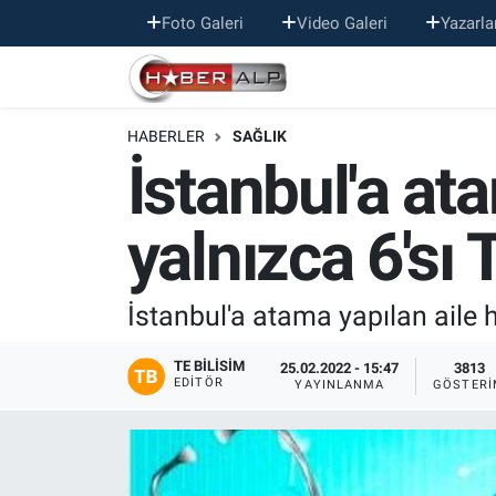
Foto Galeri
Video Galeri
Yazarla
Nöbetçi Eczaneler
HABERLER
SAĞLIK
Hava Durumu
İstanbul'a at
Trafik Durumu
yalnızca 6'sı 
Süper Lig Puan Durumu ve Fikstür
Tüm Manşetler
İstanbul'a atama yapılan aile 
Son Dakika Haberleri
TE BILISIM
25.02.2022 - 15:47
3813
EDITÖR
YAYINLANMA
GÖSTERI
Haber Arşivi