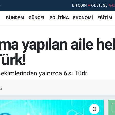
BITCOIN
64.815,30
%-0
r
DOLAR
47,7436
%0.
GÜNDEM
GÜNCEL
POLİTİKA
EKONOMİ
EĞİTİM
EURO
55,2510
%0.
STERLİN
64,4811
%0.
ama yapılan aile h
GRAM ALTIN
6660.55
%
BİST100
13.779
%-
Türk!
hekimlerinden yalnızca 6'sı Türk!
M