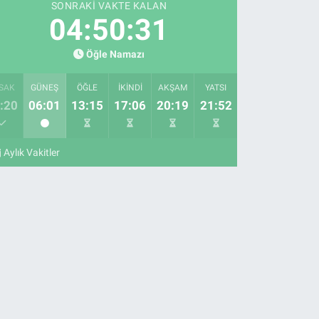
SONRAKI VAKTE KALAN
04:50:30
Öğle Namazı
SAK
GÜNEŞ
ÖĞLE
İKINDI
AKŞAM
YATSI
:20
06:01
13:15
17:06
20:19
21:52
Aylık Vakitler