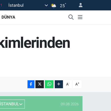
.1
°
İstanbul
25
18
DÜNYA
32
38
ekimlerinden
0
14
-
+
A
A
İSTANBUL
09.08.2026