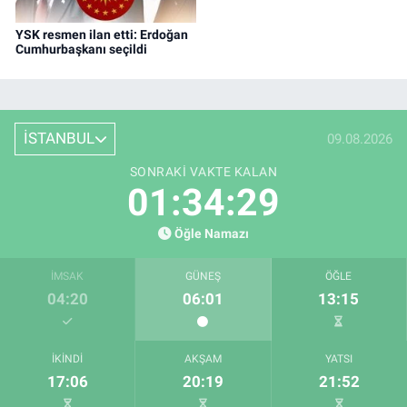
YSK resmen ilan etti: Erdoğan
Cumhurbaşkanı seçildi
İSTANBUL
09.08.2026
SONRAKI VAKTE KALAN
01:34:29
Öğle Namazı
İMSAK
GÜNEŞ
ÖĞLE
04:20
06:01
13:15
İKINDI
AKŞAM
YATSI
17:06
20:19
21:52