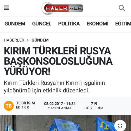
Nöbetçi Eczaneler
GÜNDEM
GÜNCEL
POLİTİKA
EKONOMİ
EĞİTİ
Hava Durumu
HABERLER
GÜNDEM
KIRIM TÜRKLERİ RUSYA
Trafik Durumu
BAŞKONSOLOSLUĞUNA
Süper Lig Puan Durumu ve Fikstür
YÜRÜYOR!
Tüm Manşetler
Kırım Türkleri Rusya'nın Kırım'ı işgalinin
yıldönümü için etkinlik düzenledi.
Son Dakika Haberleri
TE BILISIM
08.02.2017 - 11:34
719
EDITÖR
YAYINLANMA
GÖSTERIM
Haber Arşivi