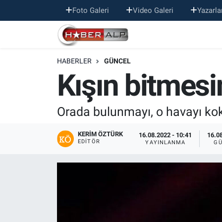
Foto Galeri
Video Galeri
Yazarla
Nöbetçi Eczaneler
HABERLER
GÜNCEL
Hava Durumu
Kışın bitmesin
Trafik Durumu
Orada bulunmayı, o havayı kok
Süper Lig Puan Durumu ve Fikstür
KERIM ÖZTÜRK
16.08.2022 - 10:41
16.08
Tüm Manşetler
EDITÖR
YAYINLANMA
GÜ
Son Dakika Haberleri
Haber Arşivi