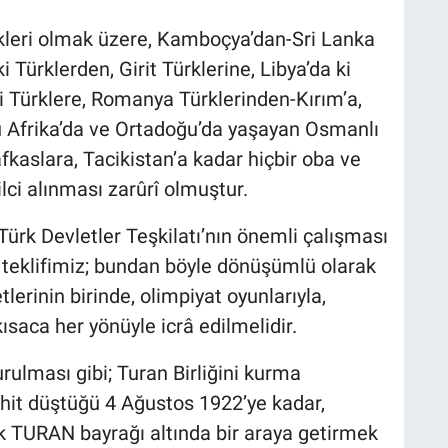
rkleri olmak üzere, Kamboçya’dan-Sri Lanka
 Türklerden, Girit Türklerine, Libya’da ki
i Türklere, Romanya Türklerinden-Kırım’a,
u Afrika’da ve Ortadoğu’da yaşayan Osmanlı
fkaslara, Tacikistan’a kadar hiçbir oba ve
lci alınması zarûrî olmuştur.
Türk Devletler Teşkilatı’nın önemli çalışması
teklifimiz; bundan böyle dönüşümlü olarak
tlerinin birinde, olimpiyat oyunlarıyla,
ısaca her yönüyle icrâ edilmelidir.
rulması gibi; Turan Birliğini kurma
ehit düştüğü 4 Ağustos 1922’ye kadar,
ak TURAN bayrağı altında bir araya getirmek