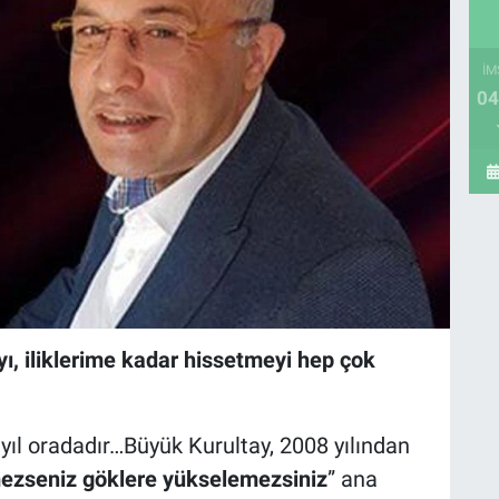
İM
04
, iliklerime kadar hissetmeyi hep çok
l oradadır…Büyük Kurultay, 2008 yılından
ezseniz göklere yükselemezsiniz
” ana