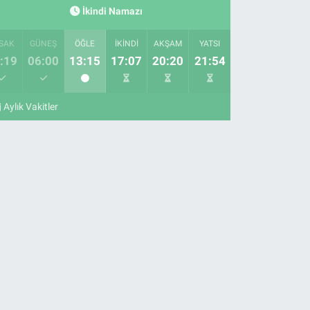
İkindi Namazı
SAK
GÜNEŞ
ÖĞLE
İKINDI
AKŞAM
YATSI
:19
06:00
13:15
17:07
20:20
21:54
Aylık Vakitler