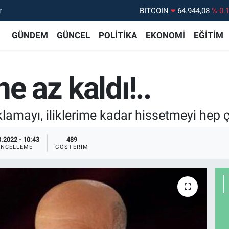
r
DOLAR
47,7436
%0.
EURO
55,2510
%0.
GÜNDEM
GÜNCEL
POLİTİKA
EKONOMİ
EĞİTİM
STERLİN
64,4811
%0.
GRAM ALTIN
6660.55
%0.
e az kaldı!..
BİST100
13.779
%-
BITCOIN
64.944,08
%-0.
lamayı, iliklerime kadar hissetmeyi hep 
.2022 - 10:43
489
NCELLEME
GÖSTERIM