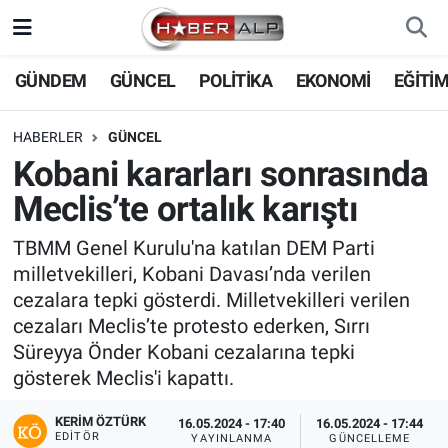
Nöbetçi Eczaneler
GÜNDEM
GÜNCEL
POLİTİKA
EKONOMİ
EĞİTİ
Hava Durumu
HABERLER
GÜNCEL
Kobani kararları sonrasında
Trafik Durumu
Meclis’te ortalık karıştı
Süper Lig Puan Durumu ve Fikstür
TBMM Genel Kurulu'na katılan DEM Parti
milletvekilleri, Kobani Davası’nda verilen
Tüm Manşetler
cezalara tepki gösterdi. Milletvekilleri verilen
cezaları Meclis’te protesto ederken, Sırrı
Son Dakika Haberleri
Süreyya Önder Kobani cezalarına tepki
gösterek Meclis'i kapattı.
Haber Arşivi
KERIM ÖZTÜRK
16.05.2024 - 17:40
16.05.2024 - 17:44
EDITÖR
YAYINLANMA
GÜNCELLEME