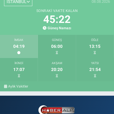
İSTANBUL
08.08.2026
SONRAKI VAKTE KALAN
45:21
Güneş Namazı
İMSAK
GÜNEŞ
ÖĞLE
04:19
06:00
13:15
İKINDI
AKŞAM
YATSI
17:07
20:20
21:54
Aylık Vakitler