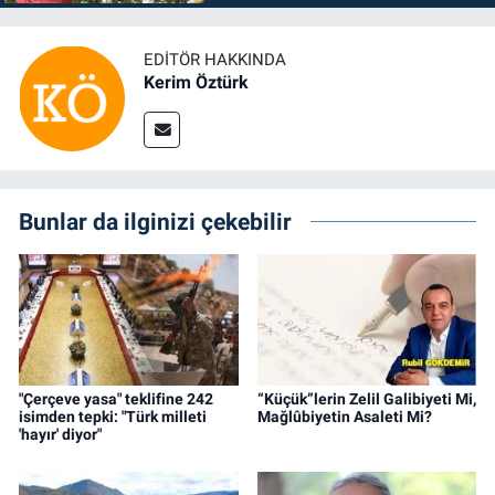
EDITÖR HAKKINDA
Kerim Öztürk
Bunlar da ilginizi çekebilir
"Çerçeve yasa" teklifine 242
“Küçük”lerin Zelil Galibiyeti Mi,
isimden tepki: "Türk milleti
Mağlûbiyetin Asaleti Mi?
'hayır' diyor"