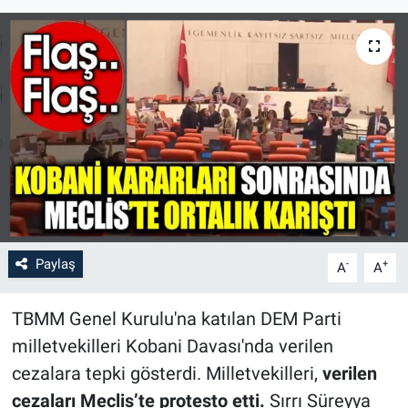
Paylaş
-
+
A
A
TBMM Genel Kurulu'na katılan DEM Parti
milletvekilleri Kobani Davası'nda verilen
cezalara tepki gösterdi. Milletvekilleri,
verilen
cezaları Meclis’te protesto etti.
Sırrı Süreyya