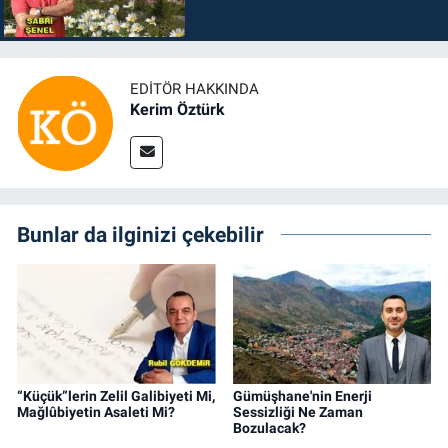
EDITÖR HAKKINDA
Kerim Öztürk
Bunlar da ilginizi çekebilir
“Küçük”lerin Zelil Galibiyeti Mi,
Gümüşhane'nin Enerji
Mağlûbiyetin Asaleti Mi?
Sessizliği Ne Zaman
Bozulacak?