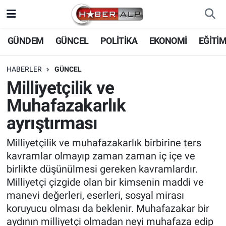
Nöbetçi Eczaneler
GÜNDEM
GÜNCEL
POLİTİKA
EKONOMİ
EĞİTİ
Hava Durumu
HABERLER
GÜNCEL
Milliyetçilik ve
Trafik Durumu
Muhafazakarlık
Süper Lig Puan Durumu ve Fikstür
ayrıştırması
Tüm Manşetler
Milliyetçilik ve muhafazakarlık birbirine ters
kavramlar olmayıp zaman zaman iç içe ve
Son Dakika Haberleri
birlikte düşünülmesi gereken kavramlardır.
Milliyetçi çizgide olan bir kimsenin maddi ve
Haber Arşivi
manevi değerleri, eserleri, sosyal mirası
koruyucu olması da beklenir. Muhafazakar bir
aydının milliyetçi olmadan neyi muhafaza edip