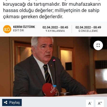
koruyacağı da tartışmalıdır. Bir muhafazakarın
hassas olduğu değerler; milliyetçinin de sahip
çıkması gereken değerlerdir.
KERIM ÖZTÜRK
02.04.2022 - 00:45
02.04.2022 - 00:49
EDITÖR
YAYINLANMA
GÜNCELLEME
Paylaş
-
+
A
A