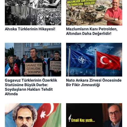
Ahıska Türklerinin Hikayesi!
Mazlumların Kanı Petrolden,
Altından Daha Değerlidir!
Gagavuz Türklerinin Özerklik
Nato Ankara Zirvesi Öncesinde
Statüsüne Büyük Darbe:
Bir Fikir Jimnastiği
Soydaşların Hakları Tehdit
Altında