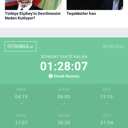
Türkiye Elçibey’in Devrilmesini
Teşekkürler İran
Neden Kutluyor?
İSTANBUL
08.08.2026
SONRAKI VAKTE KALAN
01:28:06
İmsak Namazı
İMSAK
GÜNEŞ
ÖĞLE
04:19
06:00
13:15
İKINDI
AKŞAM
YATSI
17:07
20:20
21:54