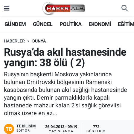
Nöbetçi Eczaneler
GÜNDEM
GÜNCEL
POLİTİKA
EKONOMİ
EĞİTİ
Hava Durumu
HABERLER
DÜNYA
Rusya’da akıl hastanesinde
Trafik Durumu
yangın: 38 ölü ( 2)
Süper Lig Puan Durumu ve Fikstür
Rusya’nın başkenti Moskova yakınlarında
bulunan Dmitrovski bölgesinin Ramenski
Tüm Manşetler
kasabasında bulunan akıl sağlığı hastanesinde
yangın çıktı. Demir parmaklıklarla kapalı
Son Dakika Haberleri
hastanede mahzur kalan 2’si sağlık görevlisi
olmak üzere en az...
Haber Arşivi
TE BILISIM
26.04.2013 - 09:19
772
EDITÖR
YAYINLANMA
GÖSTERIM