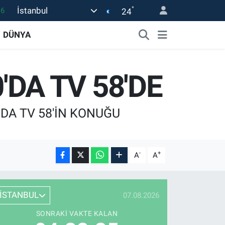
°
İstanbul
16
24
0
DÜNYA
08
0
'DA TV 58'DE
12
0
'DA TV 58'İN KONUĞU
-
+
A
A
İSTANBUL
07.08.2026
SONRAKI VAKTE KALAN