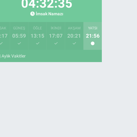
04:32:35
İmsak Namazı
SAK
GÜNEŞ
ÖĞLE
İKINDI
AKŞAM
YATSI
:17
05:59
13:15
17:07
20:21
21:56
Aylık Vakitler