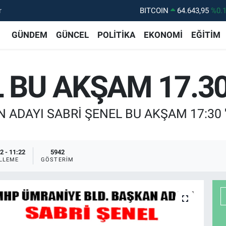
r
BITCOIN
64.643,95
%0.
DOLAR
47,6704
%
GÜNDEM
GÜNCEL
POLİTİKA
EKONOMİ
EĞİTİM
EURO
55,0406
%-0.
STERLİN
64,2143
%
 BU AKŞAM 17.30
GRAM ALTIN
6500.87
%0.
BİST100
13.799
%7
ADAYI SABRİ ŞENEL BU AKŞAM 17:30 
2 - 11:22
5942
LLEME
GÖSTERIM