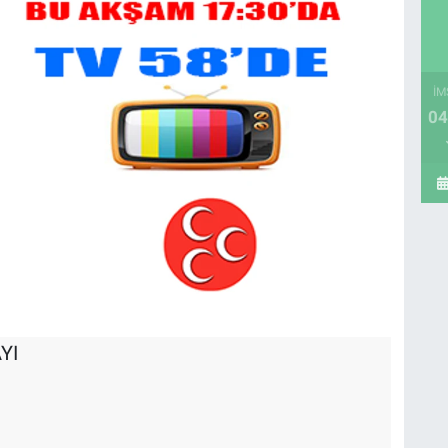
İM
04
YI