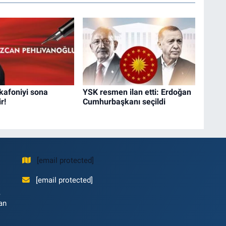
kafoniyi sona
YSK resmen ilan etti: Erdoğan
r!
Cumhurbaşkanı seçildi
[email protected]
[email protected]
,
an