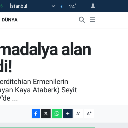
°
İstanbul
24
05
18
DÜNYA
22
54
 madalya alan
0
i!
gerditchian Ermenilerin
ayan Kaya Ataberk) Seyit
de ...
-
+
A
A