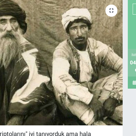
İM
04
ptolarını" iyi tanıyorduk ama hala