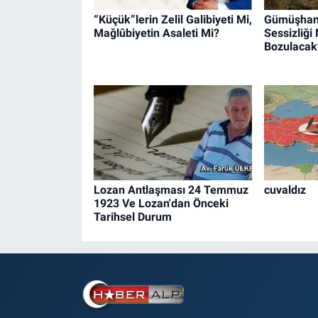
“Küçük”lerin Zelil Galibiyeti Mi,
Gümüşhane
Mağlûbiyetin Asaleti Mi?
Sessizliğ
Bozulacak
Lozan Antlaşması 24 Temmuz
cuvaldız
1923 Ve Lozan'dan Önceki
Tarihsel Durum