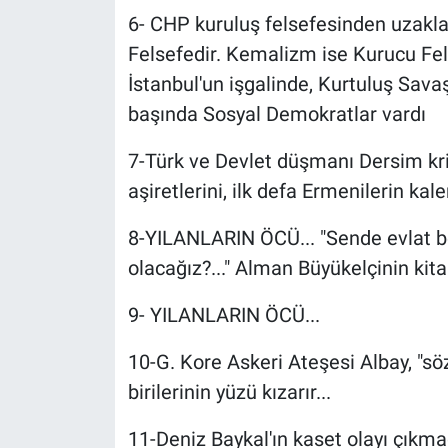
6- CHP kuruluş felsefesinden uzakla
Felsefedir. Kemalizm ise Kurucu Fel
İstanbul'un işgalinde, Kurtuluş Sava
başında Sosyal Demokratlar vardı
7-Türk ve Devlet düşmanı Dersim kript
aşiretlerini, ilk defa Ermenilerin k
8-YILANLARIN ÖCÜ... "Sende evlat be
olacağız?..." Alman Büyükelçinin kitab
9- YILANLARIN ÖCÜ...
10-G. Kore Askeri Ateşesi Albay, "söz
birilerinin yüzü kızarır...
11-Deniz Baykal'ın kaset olayı çıkm