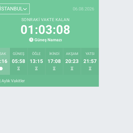
İSTANBUL
06.08.2026
SONRAKI VAKTE KALAN
01:03:07
Güneş Namazı
SAK
GÜNEŞ
ÖĞLE
İKINDI
AKŞAM
YATSI
:16
05:58
13:15
17:08
20:23
21:57
Aylık Vakitler