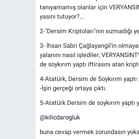
tanıyamamış olanlar için VERYANSINT
yasını tutuyor?...
2-"Dersim Kriptoları"nın sızmadığı yer
3- İhsan Sabri Çağlayangil'in olmay
yalanını nasıl işlediler; VERYANSINT
de soykırım yaptı iftirasını atan kripto
4-Atatürk, Dersim de Soykırım yaptı
-İşin gerçeği ortaya çıktı.
5-Atatürk Dersim de soykırım yaptı y
@kilicdarogluk
buna cevap vermek zorundasın yoksa