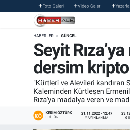
Foto Galeri
Video Galeri
Yazarla
Nöbetçi Eczaneler
HABERLER
GÜNCEL
Hava Durumu
Seyit Rıza’ya
Trafik Durumu
dersim kripto
Süper Lig Puan Durumu ve Fikstür
Tüm Manşetler
"Kürtleri ve Alevileri kandıra
Kaleminden Kürtleşen Ermenile
Son Dakika Haberleri
Rıza'ya madalya veren ve mada
Haber Arşivi
KERIM ÖZTÜRK
21.11.2022 - 12:47
23.12
EDITÖR
YAYINLANMA
GÜ