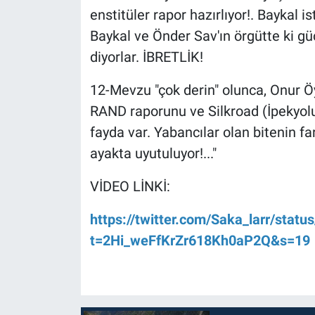
enstitüler rapor hazırlıyor!. Baykal is
Baykal ve Önder Sav'ın örgütte ki 
diyorlar. İBRETLİK!
12-Mevzu "çok derin" olunca, Onur Ö
RAND raporunu ve Silkroad (İpekyolu
fayda var. Yabancılar olan bitenin f
ayakta uyutuluyor!..."
VİDEO LİNKİ:
https://twitter.com/Saka_larr/sta
t=2Hi_weFfKrZr618Kh0aP2Q&s=19