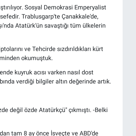
ştırılıyor. Sosyal Demokrasi Emperyalist
sefedir. Trablusgarp'te Çanakkale'de,
şı'nda Atatürk'ün savaştığı tüm ülkelerin
olarını ve Tehcirde sızdırıldıkları kürt
aleminden okumuştuk.
nde kuyruk acısı varken nasıl dost
ında verdiği bilgiler altın değerinde artık.
de değil özde Atatürkçü" çıkmıştı. -Belki
adan tam 8 ay önce İsveçte ve ABD'de