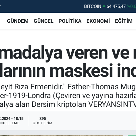
r
DOLAR
47,5971
%0.
EURO
55,1336
%0.
GÜNDEM
GÜNCEL
POLİTİKA
EKONOMİ
EĞİTİM
STERLİN
64,2534
%0.
GRAM ALTIN
6527.85
%0.
 madalya veren ve
BİST100
13.703
%
larının maskesi ind
n Seyit Rıza Ermenidir." Esther-Thomas Mu
r-1919-Londra (Çeviren ve yayına hazırl
lya alan Dersim kriptoları VERYANSINTV'
.2024 - 18:15
395
NCELLEME
GÖSTERIM