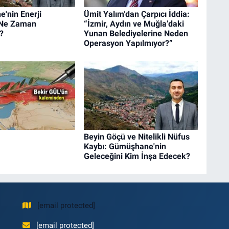
'nin Enerji
Ümit Yalım’dan Çarpıcı İddia:
i Ne Zaman
“İzmir, Aydın ve Muğla’daki
?
Yunan Belediyelerine Neden
Operasyon Yapılmıyor?”
Beyin Göçü ve Nitelikli Nüfus
Kaybı: Gümüşhane'nin
Geleceğini Kim İnşa Edecek?
[email protected]
[email protected]