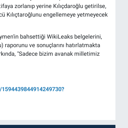
tifaya zorlanıp yerine Kılıçdaroğlu getirilse,
gücü Kılıçtaroğlunu engellemeye yetmeyecek
ymen'in bahsettiği WikiLeaks belgelerini,
) raporunu ve sonuçlarını hatırlatmakta
arkında, "Sadece bizim avanak milletimiz
tus/1594439844914249730?