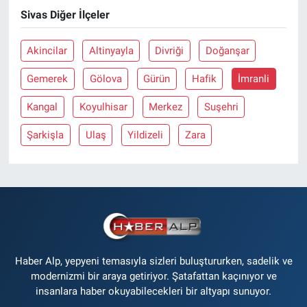
Sivas Diğer İlçeler
Akincilar
Altinyayla
Divriği
Doğanşar
Gemerek
Gölova
Gürün
Hafik
İmranli
Kangal
Koyulhisar
Merkez
Suşehri
Şarkişla
Ulaş
Yildizeli
Zara
Haber Alp, yepyeni temasıyla sizleri buluştururken, sadelik ve
modernizmi bir araya getiriyor. Şatafattan kaçınıyor ve
insanlara haber okuyabilecekleri bir altyapı sunuyor.