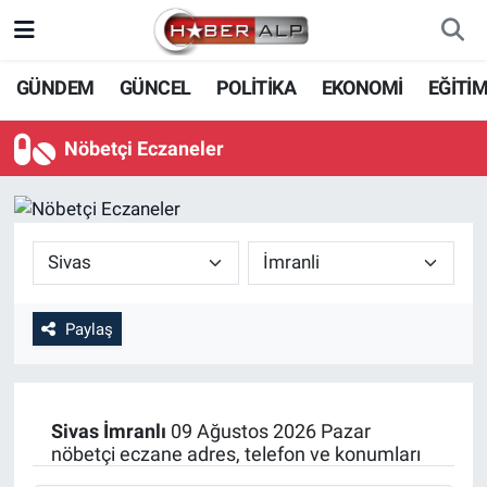
Nöbetçi Eczaneler
GÜNDEM
GÜNCEL
POLİTİKA
EKONOMİ
EĞİTİ
Hava Durumu
Nöbetçi Eczaneler
Trafik Durumu
Süper Lig Puan Durumu ve Fikstür
Tüm Manşetler
Paylaş
Son Dakika Haberleri
Haber Arşivi
Sivas
İmranlı
09 Ağustos 2026 Pazar
nöbetçi eczane adres, telefon ve konumları