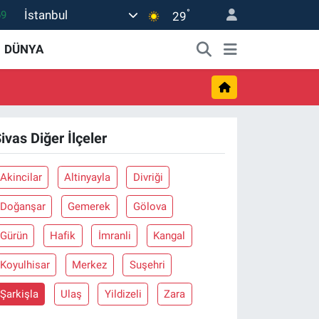
°
İstanbul
69
29
06
DÜNYA
02
.2
32
ivas Diğer İlçeler
8
Akincilar
Altinyayla
Divriği
Doğanşar
Gemerek
Gölova
Gürün
Hafik
İmranli
Kangal
Koyulhisar
Merkez
Suşehri
Şarkişla
Ulaş
Yildizeli
Zara