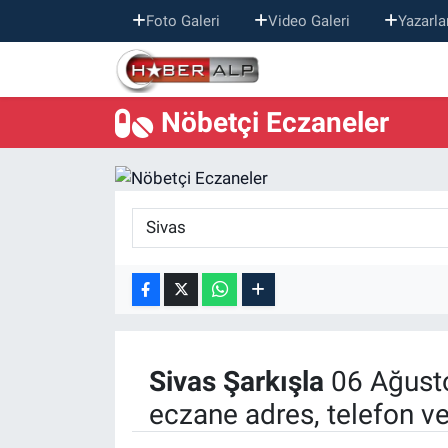
Foto Galeri
Video Galeri
Yazarla
Nöbetçi Eczaneler
Nöbetçi Eczaneler
Hava Durumu
Trafik Durumu
Süper Lig Puan Durumu ve Fikstür
Tüm Manşetler
Son Dakika Haberleri
Sivas
Şarkışla
06 Ağust
Haber Arşivi
eczane adres, telefon v