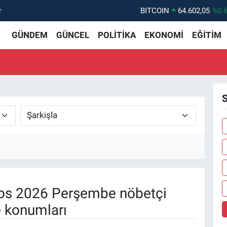
r
BITCOIN
64.602,05
%0.
DOLAR
47,6006
%0.
GÜNDEM
GÜNCEL
POLİTİKA
EKONOMİ
EĞİTİM
EURO
55,0250
%0.
STERLİN
64,2398
%0
GRAM ALTIN
6513.94
%0.
S
BİST100
13.768
%4
os 2026 Perşembe nöbetçi
e konumları