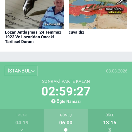
Lozan Antlaşması 24 Temmuz
cuvaldız
1923 Ve Lozan'dan Önceki
Tarihsel Durum
İSTANBUL
08.08.2026
SONRAKI VAKTE KALAN
02:59:26
Öğle Namazı
İMSAK
GÜNEŞ
ÖĞLE
04:19
06:00
13:15