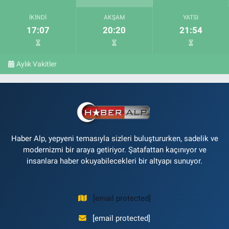
İKINDI
AKŞAM
YATSI
17:07
20:20
21:54
Aylık Vakitler
Haber Alp, yepyeni temasıyla sizleri buluştururken, sadelik ve
modernizmi bir araya getiriyor. Şatafattan kaçınıyor ve
insanlara haber okuyabilecekleri bir altyapı sunuyor.
[email protected]
[email protected]