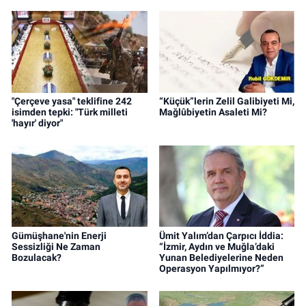
"Çerçeve yasa" teklifine 242
“Küçük”lerin Zelil Galibiyeti Mi,
isimden tepki: "Türk milleti
Mağlûbiyetin Asaleti Mi?
'hayır' diyor"
Gümüşhane'nin Enerji
Ümit Yalım’dan Çarpıcı İddia:
Sessizliği Ne Zaman
“İzmir, Aydın ve Muğla’daki
Bozulacak?
Yunan Belediyelerine Neden
Operasyon Yapılmıyor?”