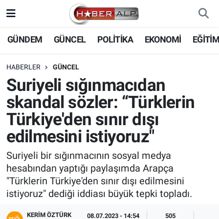
Nöbetçi Eczaneler
GÜNDEM
GÜNCEL
POLİTİKA
EKONOMİ
EĞİTİ
Hava Durumu
HABERLER
GÜNCEL
Suriyeli sığınmacıdan
Trafik Durumu
skandal sözler: “Türklerin
Süper Lig Puan Durumu ve Fikstür
Türkiye'den sınır dışı
edilmesini istiyoruz"
Tüm Manşetler
Suriyeli bir sığınmacının sosyal medya
Son Dakika Haberleri
hesabından yaptığı paylaşımda Arapça
"Türklerin Türkiye'den sınır dışı edilmesini
Haber Arşivi
istiyoruz" dediği iddiası büyük tepki topladı.
KERIM ÖZTÜRK
08.07.2023 - 14:54
505