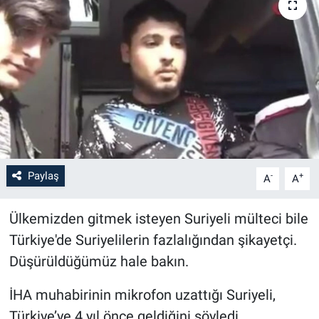
Paylaş
-
+
A
A
Ülkemizden gitmek isteyen Suriyeli mülteci bile
Türkiye'de Suriyelilerin fazlalığından şikayetçi.
Düşürüldüğümüz hale bakın.
İHA muhabirinin mikrofon uzattığı Suriyeli,
Türkiye’ye 4 yıl önce geldiğini söyledi.