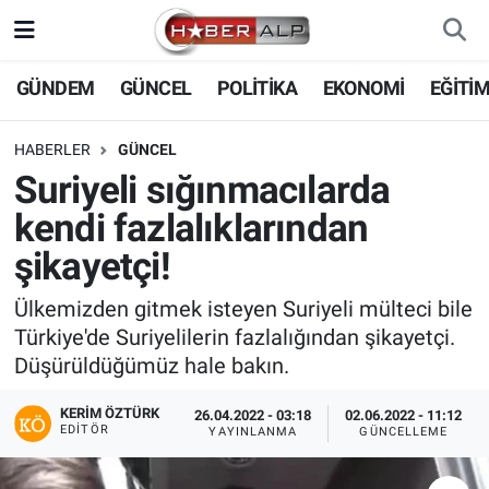
Nöbetçi Eczaneler
GÜNDEM
GÜNCEL
POLİTİKA
EKONOMİ
EĞİTİ
Hava Durumu
HABERLER
GÜNCEL
Suriyeli sığınmacılarda
Trafik Durumu
kendi fazlalıklarından
Süper Lig Puan Durumu ve Fikstür
şikayetçi!
Tüm Manşetler
Ülkemizden gitmek isteyen Suriyeli mülteci bile
Türkiye'de Suriyelilerin fazlalığından şikayetçi.
Son Dakika Haberleri
Düşürüldüğümüz hale bakın.
KERIM ÖZTÜRK
Haber Arşivi
26.04.2022 - 03:18
02.06.2022 - 11:12
EDITÖR
YAYINLANMA
GÜNCELLEME