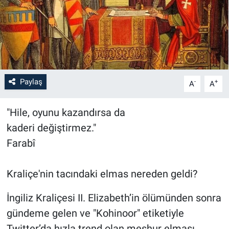
Paylaş
-
+
A
A
"Hile, oyunu kazandırsa da
kaderi değiştirmez."
Farabî
Kraliçe'nin tacındaki elmas nereden geldi?
İngiliz Kraliçesi II. Elizabeth’in ölümünden sonra
gündeme gelen ve "Kohinoor" etiketiyle
Twitter’da hızla trend olan meşhur elması,