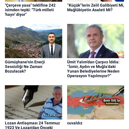
"Çerçeve yasa" teklifine 242
“Küçük”lerin Zelil Galibiyeti Mi,
isimden tepki: "Türk milleti
Mağlûbiyetin Asaleti Mi?
'hayır' diyor"
Gümüşhane'nin Enerji
Ümit Yalım’dan Çarpıcı İddia:
Sessizliği Ne Zaman
“İzmir, Aydın ve Muğla’daki
Bozulacak?
Yunan Belediyelerine Neden
Operasyon Yapılmıyor?”
Lozan Antlaşması 24 Temmuz
cuvaldız
1923 Ve Lozan'dan Önceki