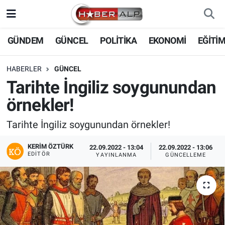
Nöbetçi Eczaneler
GÜNDEM
GÜNCEL
POLİTİKA
EKONOMİ
EĞİTİ
Hava Durumu
HABERLER
GÜNCEL
Tarihte İngiliz soygunundan
Trafik Durumu
örnekler!
Süper Lig Puan Durumu ve Fikstür
Tarihte İngiliz soygunundan örnekler!
Tüm Manşetler
KERIM ÖZTÜRK
22.09.2022 - 13:04
22.09.2022 - 13:06
EDITÖR
YAYINLANMA
GÜNCELLEME
Son Dakika Haberleri
Haber Arşivi