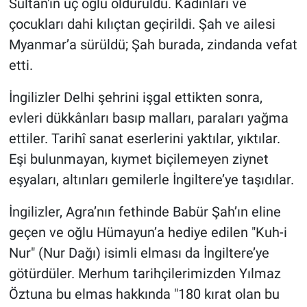
Sultan'ın üç oğlu öldürüldü. Kadınları ve
çocukları dahi kılıçtan geçirildi. Şah ve ailesi
Myanmar’a sürüldü; Şah burada, zindanda vefat
etti.
İngilizler Delhi şehrini işgal ettikten sonra,
evleri dükkânları basıp malları, paraları yağma
ettiler. Tarihî sanat eserlerini yaktılar, yıktılar.
Eşi bulunmayan, kıymet biçilemeyen ziynet
eşyaları, altınları gemilerle İngiltere’ye taşıdılar.
İngilizler, Agra’nın fethinde Babür Şah’ın eline
geçen ve oğlu Hümayun’a hediye edilen "Kuh-i
Nur" (Nur Dağı) isimli elması da İngiltere’ye
götürdüler. Merhum tarihçilerimizden Yılmaz
Öztuna bu elmas hakkında "180 kırat olan bu