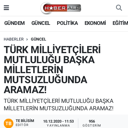
Nöbetçi Eczaneler
GÜNDEM
GÜNCEL
POLİTİKA
EKONOMİ
EĞİTİ
Hava Durumu
HABERLER
GÜNCEL
TÜRK MİLLİYETÇİLERİ
Trafik Durumu
MUTLULUĞU BAŞKA
Süper Lig Puan Durumu ve Fikstür
MİLLETLERİN
MUTSUZLUĞUNDA
Tüm Manşetler
ARAMAZ!
Son Dakika Haberleri
TÜRK MİLLİYETÇİLERİ MUTLULUĞU BAŞKA
MİLLETLERİN MUTSUZLUĞUNDA ARAMAZ!
Haber Arşivi
TE BILISIM
10.12.2020 - 11:53
956
EDITÖR
YAYINLANMA
GÖSTERIM