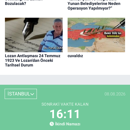
Bozulacak?
Yunan Belediyelerine Neden
Operasyon Yapılmıyor?”
Lozan Antlaşması 24 Temmuz
cuvaldız
1923 Ve Lozan'dan Önceki
Tarihsel Durum
İSTANBUL
08.08.2026
SONRAKI VAKTE KALAN
16:10
İkindi Namazı