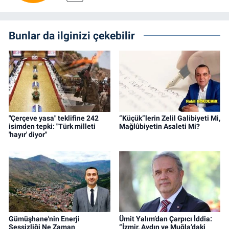
Bunlar da ilginizi çekebilir
"Çerçeve yasa" teklifine 242
“Küçük”lerin Zelil Galibiyeti Mi,
isimden tepki: "Türk milleti
Mağlûbiyetin Asaleti Mi?
'hayır' diyor"
Gümüşhane'nin Enerji
Ümit Yalım’dan Çarpıcı İddia:
Sessizliği Ne Zaman
“İzmir, Aydın ve Muğla’daki