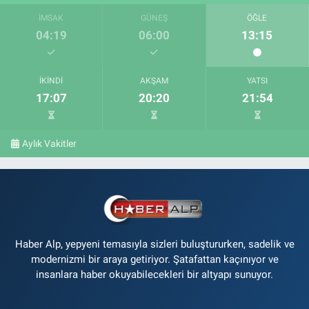
İMSAK
GÜNEŞ
ÖĞLE
04:19
06:00
13:15
İKINDI
AKŞAM
YATSI
17:07
20:20
21:54
Aylık Vakitler
Haber Alp, yepyeni temasıyla sizleri buluştururken, sadelik ve
modernizmi bir araya getiriyor. Şatafattan kaçınıyor ve
insanlara haber okuyabilecekleri bir altyapı sunuyor.