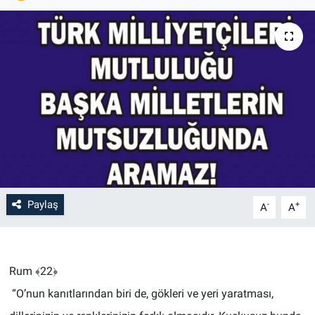
Paylaş
-
+
A
A
Rum ﴾22﴿
“O’nun kanıtlarından biri de, gökleri ve yeri yaratması,