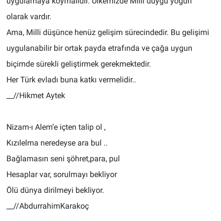
uygulamaya koymalıdır. Ülkemizde Milli duygu yoğun
olarak vardır.
Ama, Milli düşünce henüz gelişim sürecindedir. Bu gelişimi
uygulanabilir bir ortak payda etrafında ve çağa uygun
biçimde sürekli geliştirmek gerekmektedir.
Her Türk evladı buna katkı vermelidir..
__//Hikmet Aytek
Nizam-ı Alem’e içten talip ol ,
Kızılelma neredeyse ara bul ..
Bağlamasın seni şöhret,para, pul
Hesaplar var, sorulmayı bekliyor
Ölü dünya dirilmeyi bekliyor.
__//AbdurrahimKarakoç