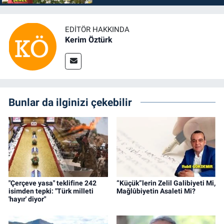
EDITÖR HAKKINDA
Kerim Öztürk
Bunlar da ilginizi çekebilir
"Çerçeve yasa" teklifine 242
“Küçük”lerin Zelil Galibiyeti Mi,
isimden tepki: "Türk milleti
Mağlûbiyetin Asaleti Mi?
'hayır' diyor"