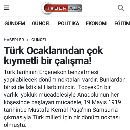
Nöbetçi Eczaneler
GÜNDEM
GÜNCEL
POLİTİKA
EKONOMİ
EĞİTİ
Hava Durumu
HABERLER
GÜNCEL
Türk Ocaklarından çok
Trafik Durumu
kıymetli bir çalışma!
Süper Lig Puan Durumu ve Fikstür
Türk tarihinin Ergenekon benzetmesi
yapılabilecek dönüm noktaları vardır. Bunlardan
Tüm Manşetler
birisi de İstiklâl Harbimizdir. Topyekûn bir
varlık- yokluk mücadelesiyle Anadolu’nun her
Son Dakika Haberleri
köşesinde başlayan mücadele, 19 Mayıs 1919
tarihinde Mustafa Kemal Paşa’nın Samsun’a
Haber Arşivi
çıkmasıyla Türk milleti için bir dönüm noktası
olmuştu.