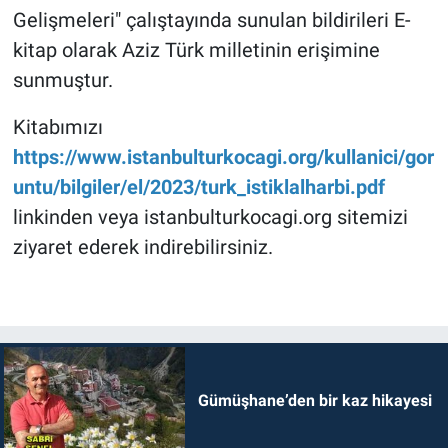
Gelişmeleri" çalıştayında sunulan bildirileri E-
kitap olarak Aziz Türk milletinin erişimine
sunmuştur.
Kitabımızı
https://www.istanbulturkocagi.org/kullanici/gor
untu/bilgiler/el/2023/turk_istiklalharbi.pdf
linkinden veya istanbulturkocagi.org sitemizi
ziyaret ederek indirebilirsiniz.
Gümüşhane’den bir kaz hikayesi