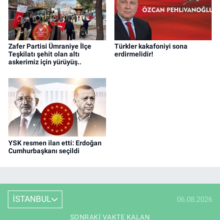
Zafer Partisi Ümraniye İlçe
Türkler kakafoniyi sona
Teşkilatı şehit olan altı
erdirmelidir!
askerimiz için yürüyüş..
YSK resmen ilan etti: Erdoğan
Cumhurbaşkanı seçildi
İSTANBUL
06.08.2026
SONRAKI VAKTE KALAN