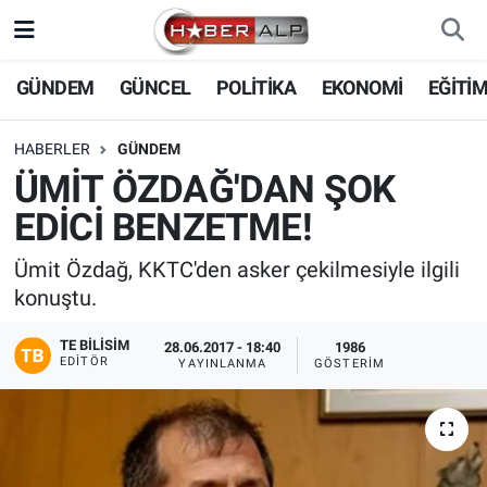
Nöbetçi Eczaneler
GÜNDEM
GÜNCEL
POLİTİKA
EKONOMİ
EĞİTİ
Hava Durumu
HABERLER
GÜNDEM
ÜMİT ÖZDAĞ'DAN ŞOK
Trafik Durumu
EDİCİ BENZETME!
Süper Lig Puan Durumu ve Fikstür
Ümit Özdağ, KKTC'den asker çekilmesiyle ilgili
konuştu.
Tüm Manşetler
TE BILISIM
28.06.2017 - 18:40
1986
Son Dakika Haberleri
EDITÖR
YAYINLANMA
GÖSTERIM
Haber Arşivi