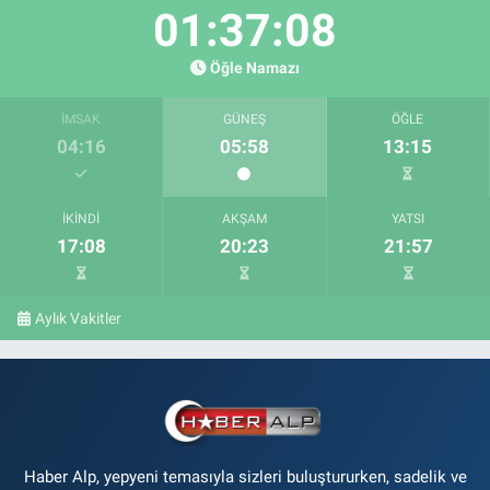
01:37:08
Öğle Namazı
İMSAK
GÜNEŞ
ÖĞLE
04:16
05:58
13:15
İKINDI
AKŞAM
YATSI
17:08
20:23
21:57
Aylık Vakitler
Haber Alp, yepyeni temasıyla sizleri buluştururken, sadelik ve