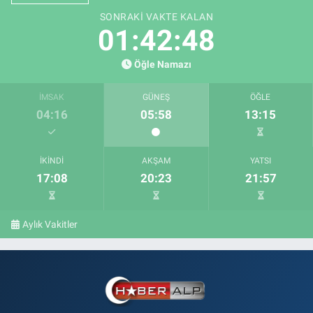
SONRAKI VAKTE KALAN
01:42:48
Öğle Namazı
İMSAK
GÜNEŞ
ÖĞLE
04:16
05:58
13:15
İKINDI
AKŞAM
YATSI
17:08
20:23
21:57
Aylık Vakitler