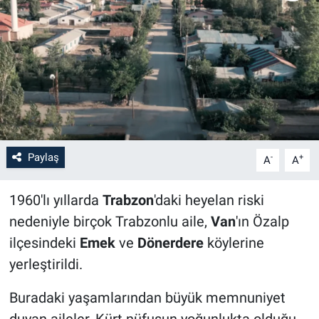
Paylaş
-
+
A
A
1960'lı yıllarda
Trabzon
'daki heyelan riski
nedeniyle birçok Trabzonlu aile,
Van
'ın Özalp
ilçesindeki
Emek
ve
Dönerdere
köylerine
yerleştirildi.
Buradaki yaşamlarından büyük memnuniyet
duyan aileler, Kürt nüfusun yoğunlukta olduğu