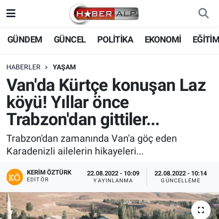
Nöbetçi Eczaneler
GÜNDEM
GÜNCEL
POLİTİKA
EKONOMİ
EĞİTİ
Hava Durumu
HABERLER
YAŞAM
Van'da Kürtçe konuşan Laz
Trafik Durumu
köyü! Yıllar önce
Süper Lig Puan Durumu ve Fikstür
Trabzon'dan gittiler...
Tüm Manşetler
Trabzon'dan zamanında Van'a göç eden
Karadenizli ailelerin hikayeleri...
Son Dakika Haberleri
KERIM ÖZTÜRK
22.08.2022 - 10:09
22.08.2022 - 10:14
EDITÖR
YAYINLANMA
GÜNCELLEME
Haber Arşivi