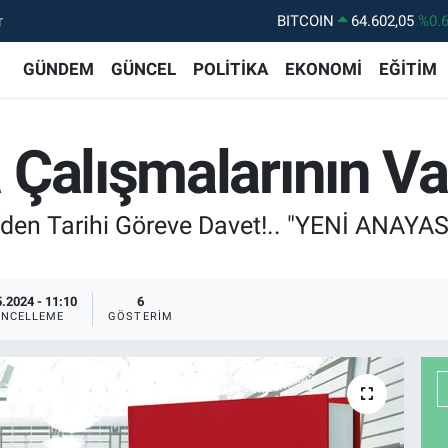
r
DOLAR
47,5986
%0.
EURO
55,0700
%0
GÜNDEM
GÜNCEL
POLİTİKA
EKONOMİ
EĞİTİM
STERLİN
64,2438
%0.
GRAM ALTIN
6518.23
%0.
 Çalışmalarının Va
BİST100
13.768
%4
BITCOIN
64.602,05
%0.
r'den Tarihi Göreve Davet!.. "YENİ ANA
.2024 - 11:10
6
NCELLEME
GÖSTERIM