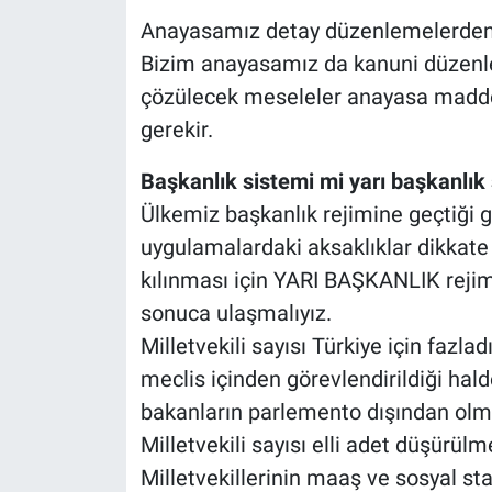
Anayasamız detay düzenlemelerden arı
Bizim anayasamız da kanuni düzenle
çözülecek meseleler anayasa maddes
gerekir.
Başkanlık sistemi mi yarı başkanlık
Ülkemiz başkanlık rejimine geçtiği g
uygulamalardaki aksaklıklar dikkate
kılınması için YARI BAŞKANLIK reji
sonuca ulaşmalıyız.
Milletvekili sayısı Türkiye için fazl
meclis içinden görevlendirildiği halde
bakanların parlemento dışından olmal
Milletvekili sayısı elli adet düşürülm
Milletvekillerinin maaş ve sosyal st