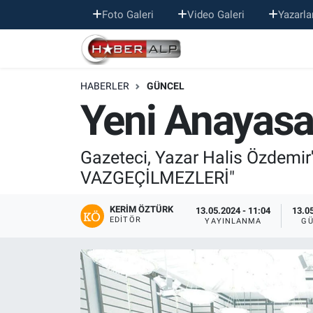
Foto Galeri
Video Galeri
Yazarla
Nöbetçi Eczaneler
HABERLER
GÜNCEL
Hava Durumu
Yeni Anayasa
Trafik Durumu
Gazeteci, Yazar Halis Özdemi
Süper Lig Puan Durumu ve Fikstür
VAZGEÇİLMEZLERİ"
Tüm Manşetler
KERIM ÖZTÜRK
13.05.2024 - 11:04
13.05
EDITÖR
YAYINLANMA
GÜ
Son Dakika Haberleri
Haber Arşivi