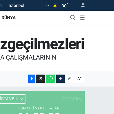
°
İstanbul
06
30
.1
DÜNYA
21
39
zgeçilmezleri
8
69
YASA ÇALIŞMALARININ
-
+
A
A
İSTANBUL
06.08.2026
SONRAKI VAKTE KALAN