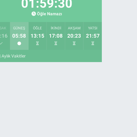
01:59:29
Öğle Namazı
SAK
GÜNEŞ
ÖĞLE
İKINDI
AKŞAM
YATSI
:16
05:58
13:15
17:08
20:23
21:57
Aylık Vakitler