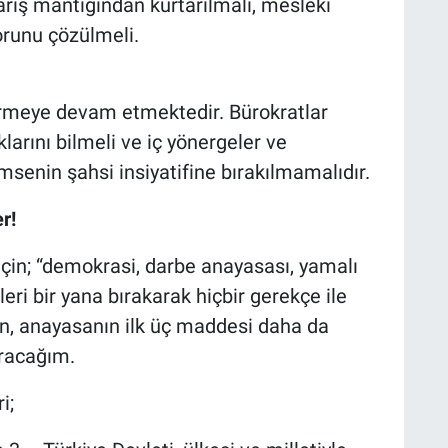
rış mantığından kurtarılmalı, mesleki
orunu çözülmeli.
rmeye devam etmektedir. Bürokratlar
larını bilmeli ve iç yönergeler ve
senin şahsi insiyatifine bırakılmamalıdır.
r!
çin; “demokrasi, darbe anayasası, yamalı
eri bir yana bırakarak hiçbir gerekçe ile
, anayasanın ilk üç maddesi daha da
racağım.
i;