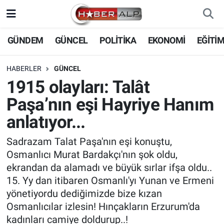
Nöbetçi Eczaneler
GÜNDEM
GÜNCEL
POLİTİKA
EKONOMİ
EĞİTİ
Hava Durumu
HABERLER
GÜNCEL
1915 olayları: Talât
Trafik Durumu
Paşa’nın eşi Hayriye Hanım
Süper Lig Puan Durumu ve Fikstür
anlatıyor...
Tüm Manşetler
Sadrazam Talat Paşa'nın eşi konuştu,
Osmanlıcı Murat Bardakçı'nın şok oldu,
Son Dakika Haberleri
ekrandan da alamadı ve büyük sırlar ifşa oldu..
15. Yy dan itibaren Osmanlı'yı Yunan ve Ermeni
Haber Arşivi
yönetiyordu dediğimizde bize kızan
Osmanlıcılar izlesin! Hınçakların Erzurum'da
kadınları camiye doldurup..!