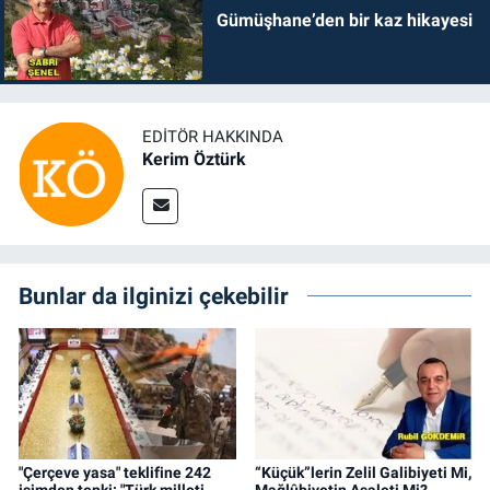
Gümüşhane’den bir kaz hikayesi
EDITÖR HAKKINDA
Kerim Öztürk
Bunlar da ilginizi çekebilir
"Çerçeve yasa" teklifine 242
“Küçük”lerin Zelil Galibiyeti Mi,
isimden tepki: "Türk milleti
Mağlûbiyetin Asaleti Mi?