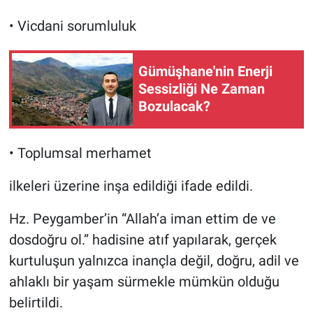
• Vicdani sorumluluk
Gümüşhane'nin Enerji
Sessizliği Ne Zaman
Bozulacak?
• Toplumsal merhamet
ilkeleri üzerine inşa edildiği ifade edildi.
Hz. Peygamber’in “Allah’a iman ettim de ve
dosdoğru ol.” hadisine atıf yapılarak, gerçek
kurtuluşun yalnızca inançla değil, doğru, adil ve
ahlaklı bir yaşam sürmekle mümkün olduğu
belirtildi.