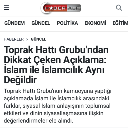
Nöbetçi Eczaneler
GÜNDEM
GÜNCEL
POLİTİKA
EKONOMİ
EĞİTİ
Hava Durumu
HABERLER
GÜNCEL
Toprak Hattı Grubu'ndan
Trafik Durumu
Dikkat Çeken Açıklama:
Süper Lig Puan Durumu ve Fikstür
İslam ile İslamcılık Aynı
Değildir
Tüm Manşetler
Toprak Hattı Grubu'nun kamuoyuna yaptığı
Son Dakika Haberleri
açıklamada İslam ile İslamcılık arasındaki
farklar, siyasal İslam anlayışının toplumsal
Haber Arşivi
etkileri ve dinin siyasallaşmasına ilişkin
değerlendirmeler ele alındı.