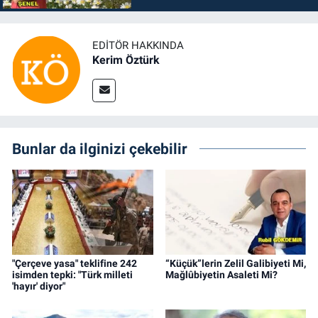
EDITÖR HAKKINDA
Kerim Öztürk
Bunlar da ilginizi çekebilir
"Çerçeve yasa" teklifine 242
“Küçük”lerin Zelil Galibiyeti Mi,
isimden tepki: "Türk milleti
Mağlûbiyetin Asaleti Mi?
'hayır' diyor"