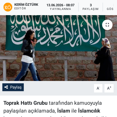
KERIM ÖZTÜRK
13.06.2026 - 08:07
3
35
EDITÖR
YAYINLANMA
PAYLAŞIM
GÖST
Paylaş
-
+
A
A
Toprak Hattı Grubu
tarafından kamuoyuyla
paylaşılan açıklamada,
İslam
ile
İslamcılık