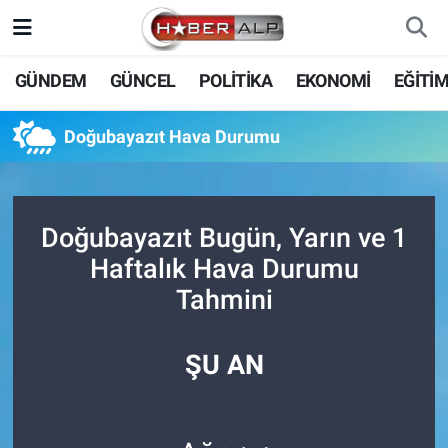
Nöbetçi Eczaneler
GÜNDEM
GÜNCEL
POLİTİKA
EKONOMİ
EĞİTİ
Hava Durumu
Doğubayazıt Hava Durumu
Trafik Durumu
Süper Lig Puan Durumu ve Fikstür
Doğubayazıt Bugün, Yarın ve 1
Haftalık Hava Durumu
Tüm Manşetler
Tahmini
Son Dakika Haberleri
ŞU AN
Haber Arşivi