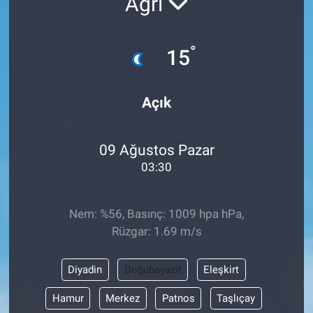
Ağrı
°
15
Açık
09 Ağustos Pazar
03:30
Nem: %56, Basınç: 1009 hpa hPa,
Rüzgar: 1.69 m/s
Diyadin
Doğubayazıt
Eleşkirt
Hamur
Merkez
Patnos
Taşlıçay