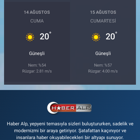
14 AĞUSTOS
15 AĞUSTOS
CUMA
CUMARTESI
°
°
20
20
Güneşli
Güneşli
Nem: %54
Nem: %57
Rüzgar: 2.81 m/s
Rüzgar: 4.00 m/s
Haber Alp, yepyeni temasıyla sizleri buluştururken, sadelik ve
modernizmi bir araya getiriyor. Şatafattan kaçınıyor ve
insanlara haber okuyabilecekleri bir altyapı sunuyor.