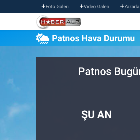
Foto Galeri
Video Galeri
Yazarla
Nöbetçi Eczaneler
Patnos Hava Durumu
Hava Durumu
Trafik Durumu
Patnos Bugün
Süper Lig Puan Durumu ve Fikstür
Tüm Manşetler
Son Dakika Haberleri
ŞU AN
Haber Arşivi