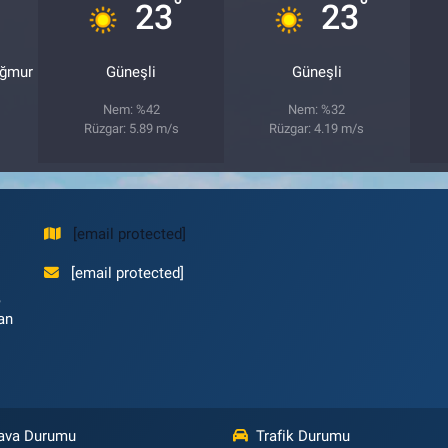
°
°
23
23
ağmur
Güneşli
Güneşli
Nem: %42
Nem: %32
Rüzgar: 5.89 m/s
Rüzgar: 4.19 m/s
[email protected]
[email protected]
,
an
ava Durumu
Trafik Durumu