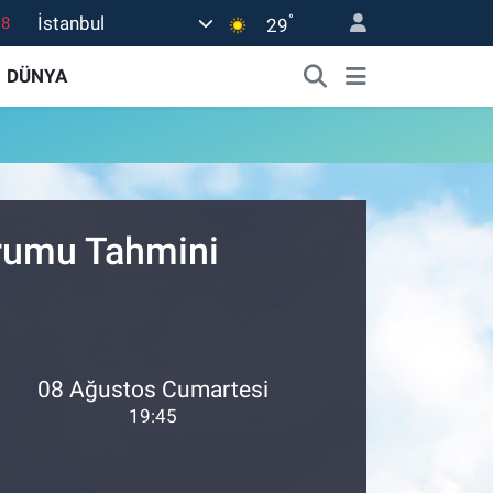
°
İstanbul
18
29
18
DÜNYA
32
38
03
14
urumu Tahmini
08 Ağustos Cumartesi
19:45