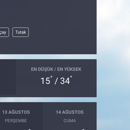
ıçay
Tutak
EN DÜŞÜK / EN YÜKSEK
°
°
15
/ 34
13 AĞUSTOS
14 AĞUSTOS
PERŞEMBE
CUMA