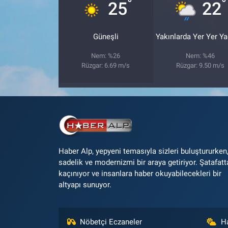
°
°
25
22
Güneşli
Yakınlarda Yer Yer Y
Nem: %26
Nem: %46
Rüzgar: 6.69 m/s
Rüzgar: 9.50 m/s
Haber Alp, yepyeni temasıyla sizleri buluştururken
sadelik ve modernizmi bir araya getiriyor. Şatafatt
kaçınıyor ve insanlara haber okuyabilecekleri bir
altyapı sunuyor.
Nöbetçi Eczaneler
H