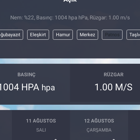
Nem: %22, Basınç: 1004 hpa hPa, Rüzgar: 1.00 m/s
ğubayazıt
Eleşkirt
Hamur
Merkez
Patnos
Taşl
BASINÇ
RÜZGAR
1004 HPA
1.00 M/S
hpa
11 AĞUSTOS
12 AĞUSTOS
SALI
ÇARŞAMBA