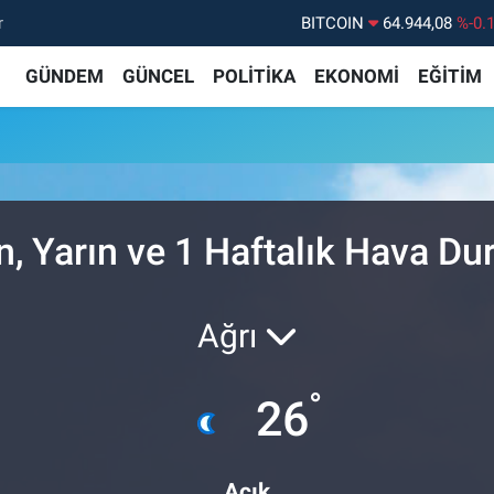
r
BITCOIN
64.944,08
%-0.
DOLAR
47,7436
%0.
GÜNDEM
GÜNCEL
POLİTİKA
EKONOMİ
EĞİTİM
EURO
55,2510
%0.
STERLİN
64,4811
%0.
GRAM ALTIN
6660.55
%0.
BİST100
13.779
%-
, Yarın ve 1 Haftalık Hava D
Ağrı
°
26
Açık