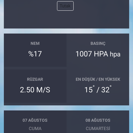
Tutak
NEM
BASINÇ
%17
1007 HPA
hpa
RÜZGAR
EN DÜŞÜK / EN YÜKSEK
°
°
2.50 M/S
15
/ 32
07 AĞUSTOS
08 AĞUSTOS
CUMA
CUMARTESI