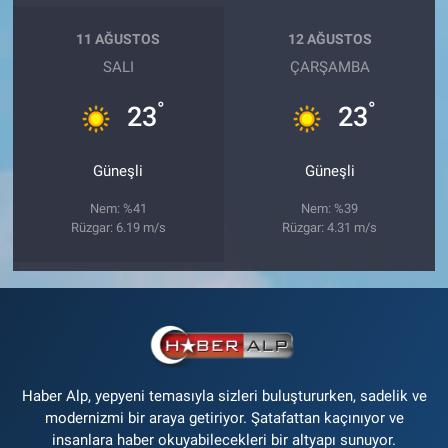
11 AĞUSTOS
12 AĞUSTOS
SALI
ÇARŞAMBA
°
°
23
23
Güneşli
Güneşli
Nem: %41
Nem: %39
Rüzgar: 6.19 m/s
Rüzgar: 4.31 m/s
Haber Alp, yepyeni temasıyla sizleri buluştururken, sadelik ve
modernizmi bir araya getiriyor. Şatafattan kaçınıyor ve
insanlara haber okuyabilecekleri bir altyapı sunuyor.