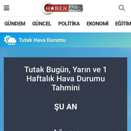
Nöbetçi Eczaneler
GÜNDEM
GÜNCEL
POLİTİKA
EKONOMİ
EĞİTİ
Hava Durumu
Tutak Hava Durumu
Trafik Durumu
Süper Lig Puan Durumu ve Fikstür
Tutak Bugün, Yarın ve 1
Haftalık Hava Durumu
Tüm Manşetler
Tahmini
Son Dakika Haberleri
ŞU AN
Haber Arşivi