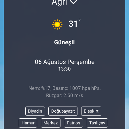
Ağrı
°
31
Güneşli
06 Ağustos Perşembe
13:30
Nem: %17, Basınç: 1007 hpa hPa,
Rüzgar: 2.50 m/s
Diyadin
Doğubayazıt
Eleşkirt
Hamur
Merkez
Patnos
Taşlıçay