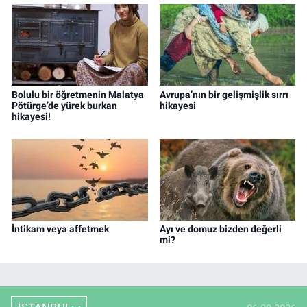
Bolulu bir öğretmenin Malatya
Avrupa’nın bir gelişmişlik sırrı
Pötürge’de yürek burkan
hikayesi
hikayesi!
İntikam veya affetmek
Ayı ve domuz bizden değerli
mi?