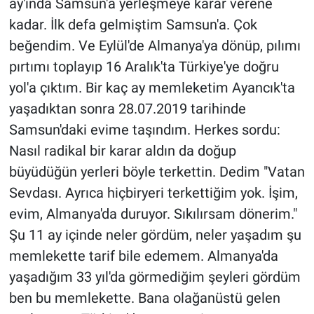
ay'ında Samsun'a yerleşmeye karar verene
kadar. İlk defa gelmiştim Samsun'a. Çok
beğendim. Ve Eylül'de Almanya'ya dönüp, pılımı
pırtımı toplayıp 16 Aralık'ta Türkiye'ye doğru
yol'a çıktım. Bir kaç ay memleketim Ayancık'ta
yaşadıktan sonra 28.07.2019 tarihinde
Samsun'daki evime taşındım. Herkes sordu:
Nasıl radikal bir karar aldın da doğup
büyüdüğün yerleri böyle terkettin. Dedim "Vatan
Sevdası. Ayrıca hiçbiryeri terkettiğim yok. İşim,
evim, Almanya'da duruyor. Sıkılırsam dönerim."
Şu 11 ay içinde neler gördüm, neler yaşadım şu
memlekette tarif bile edemem. Almanya'da
yaşadığım 33 yıl'da görmediğim şeyleri gördüm
ben bu memlekette. Bana olağanüstü gelen