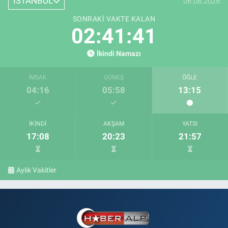
İSTANBUL
06.08.2026
SONRAKI VAKTE KALAN
02:41:40
İkindi Namazı
İMSAK
GÜNEŞ
ÖĞLE
04:16
05:58
13:15
İKINDI
AKŞAM
YATSI
17:08
20:23
21:57
Aylık Vakitler