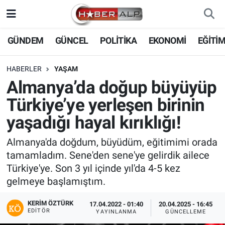
Nöbetçi Eczaneler
GÜNDEM
GÜNCEL
POLİTİKA
EKONOMİ
EĞİTİ
Hava Durumu
HABERLER
YAŞAM
Almanya’da doğup büyüyüp
Trafik Durumu
Türkiye’ye yerleşen birinin
Süper Lig Puan Durumu ve Fikstür
yaşadığı hayal kırıklığı!
Tüm Manşetler
Almanya'da doğdum, büyüdüm, eğitimimi orada
tamamladım. Sene'den sene'ye gelirdik ailece
Son Dakika Haberleri
Türkiye'ye. Son 3 yıl içinde yıl'da 4-5 kez
gelmeye başlamıştım.
Haber Arşivi
KERIM ÖZTÜRK
17.04.2022 - 01:40
20.04.2025 - 16:45
EDITÖR
YAYINLANMA
GÜNCELLEME