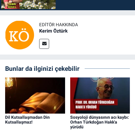
EDITÖR HAKKINDA
Kerim Öztürk
Bunlar da ilginizi çekebilir
Dil Kutsallaşmadan Din
Sosyoloji dünyasının acı kaybı:
Kutsallaşmaz!
Orhan Türkdoğan Hakk'a
yürüdü