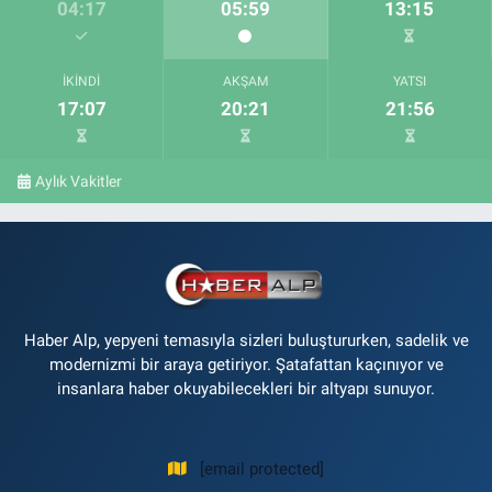
04:17
05:59
13:15
İKINDI
AKŞAM
YATSI
17:07
20:21
21:56
Aylık Vakitler
Haber Alp, yepyeni temasıyla sizleri buluştururken, sadelik ve
modernizmi bir araya getiriyor. Şatafattan kaçınıyor ve
insanlara haber okuyabilecekleri bir altyapı sunuyor.
[email protected]