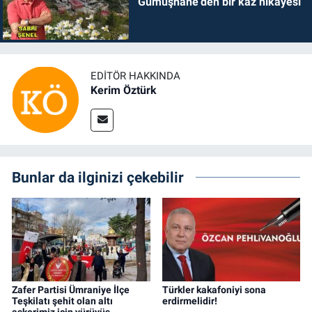
Gümüşhane’den bir kaz hikayesi
EDITÖR HAKKINDA
Kerim Öztürk
Bunlar da ilginizi çekebilir
Zafer Partisi Ümraniye İlçe
Türkler kakafoniyi sona
Teşkilatı şehit olan altı
erdirmelidir!
askerimiz için yürüyüş..