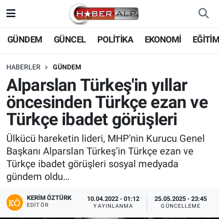
Nöbetçi Eczaneler
GÜNDEM
GÜNCEL
POLİTİKA
EKONOMİ
EĞİTİ
Hava Durumu
HABERLER
GÜNDEM
Alparslan Türkeş'in yıllar
Trafik Durumu
öncesinden Türkçe ezan ve
Süper Lig Puan Durumu ve Fikstür
Türkçe ibadet görüşleri
Tüm Manşetler
Ülkücü hareketin lideri, MHP'nin Kurucu Genel
Başkanı Alparslan Türkeş’in Türkçe ezan ve
Son Dakika Haberleri
Türkçe ibadet görüşleri sosyal medyada
gündem oldu…
Haber Arşivi
KERIM ÖZTÜRK
10.04.2022 - 01:12
25.05.2025 - 23:45
EDITÖR
YAYINLANMA
GÜNCELLEME