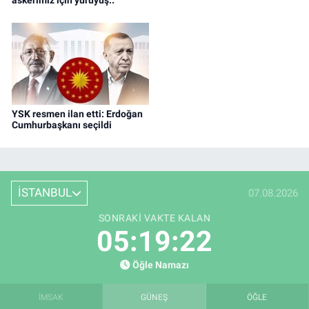
YSK resmen ilan etti: Erdoğan
Cumhurbaşkanı seçildi
İSTANBUL
07.08.2026
SONRAKI VAKTE KALAN
05:19:21
Öğle Namazı
İMSAK
GÜNEŞ
ÖĞLE