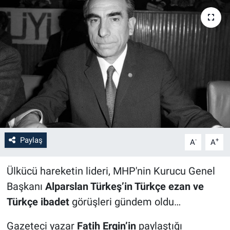
Paylaş
-
+
A
A
Ülkücü hareketin lideri, MHP'nin Kurucu Genel
Başkanı
Alparslan Türkeş’in Türkçe ezan ve
Türkçe ibadet
görüşleri gündem oldu…
Gazeteci yazar
Fatih Ergin’in
paylaştığı