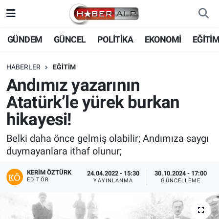
Nöbetçi Eczaneler
GÜNDEM
GÜNCEL
POLİTİKA
EKONOMİ
EĞİTİ
Hava Durumu
HABERLER
EĞİTİM
Andımız yazarının
Trafik Durumu
Atatürk’le yürek burkan
Süper Lig Puan Durumu ve Fikstür
hikayesi!
Tüm Manşetler
Belki daha önce gelmiş olabilir; Andımıza saygı
duymayanlara ithaf olunur;
Son Dakika Haberleri
KERIM ÖZTÜRK
24.04.2022 - 15:30
30.10.2024 - 17:00
EDITÖR
YAYINLANMA
GÜNCELLEME
Haber Arşivi