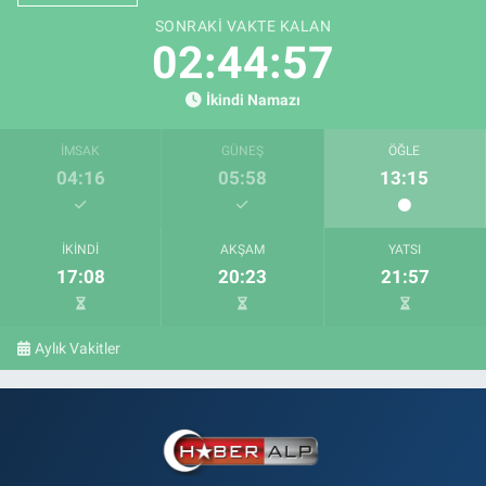
SONRAKI VAKTE KALAN
02:44:56
İkindi Namazı
İMSAK
GÜNEŞ
ÖĞLE
04:16
05:58
13:15
İKINDI
AKŞAM
YATSI
17:08
20:23
21:57
Aylık Vakitler