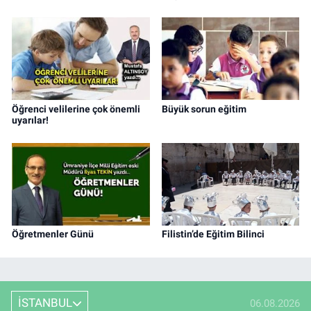
Öğrenci velilerine çok önemli
Büyük sorun eğitim
uyarılar!
Öğretmenler Günü
Filistin’de Eğitim Bilinci
İSTANBUL
06.08.2026