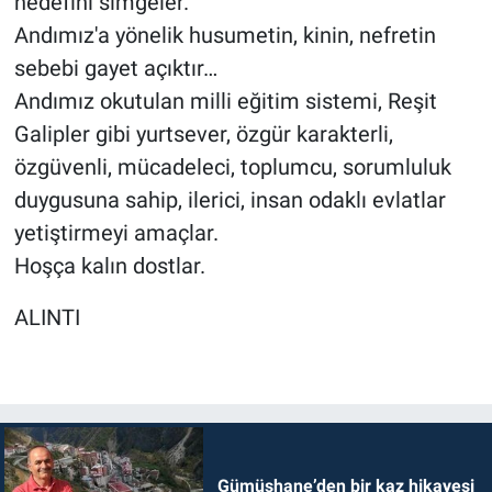
hedefini simgeler.
Andımız'a yönelik husumetin, kinin, nefretin
sebebi gayet açıktır…
Andımız okutulan milli eğitim sistemi, Reşit
Galipler gibi yurtsever, özgür karakterli,
özgüvenli, mücadeleci, toplumcu, sorumluluk
duygusuna sahip, ilerici, insan odaklı evlatlar
yetiştirmeyi amaçlar.
Hoşça kalın dostlar.
ALINTI
Gümüşhane’den bir kaz hikayesi