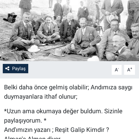
Paylaş
-
+
A
A
Belki daha önce gelmiş olabilir; Andımıza saygı
duymayanlara ithaf olunur;
*Uzun ama okumaya değer buldum. Sizinle
paylaşıyorum. *
And'ımızın yazarı ; Reşit Galip Kimdir ?
Alman'a Alman diyor.