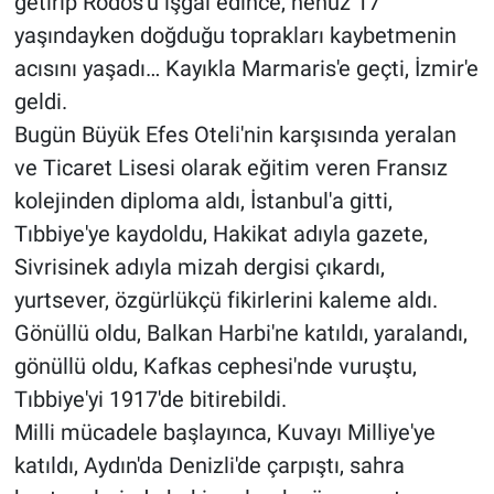
getirip Rodos'u işgal edince, henüz 17
yaşındayken doğduğu toprakları kaybetmenin
acısını yaşadı… Kayıkla Marmaris'e geçti, İzmir'e
geldi.
Bugün Büyük Efes Oteli'nin karşısında yeralan
ve Ticaret Lisesi olarak eğitim veren Fransız
kolejinden diploma aldı, İstanbul'a gitti,
Tıbbiye'ye kaydoldu, Hakikat adıyla gazete,
Sivrisinek adıyla mizah dergisi çıkardı,
yurtsever, özgürlükçü fikirlerini kaleme aldı.
Gönüllü oldu, Balkan Harbi'ne katıldı, yaralandı,
gönüllü oldu, Kafkas cephesi'nde vuruştu,
Tıbbiye'yi 1917'de bitirebildi.
Milli mücadele başlayınca, Kuvayı Milliye'ye
katıldı, Aydın'da Denizli'de çarpıştı, sahra