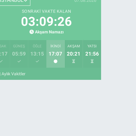
İSTANBUL
07.08.2026
SONRAKI VAKTE KALAN
03:09:25
Akşam Namazı
SAK
GÜNEŞ
ÖĞLE
İKINDI
AKŞAM
YATSI
:17
05:59
13:15
17:07
20:21
21:56
Aylık Vakitler