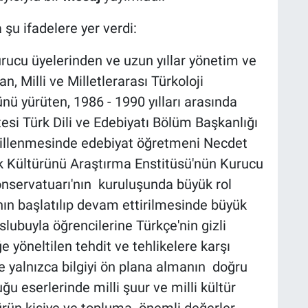
 şu ifadelere yer verdi:
rucu üyelerinden ve uzun yıllar yönetim ve
n, Milli ve Milletlerarası Türkoloji
ü yürüten, 1986 - 1990 yılları arasında
tesi Türk Dili ve Edebiyatı Bölüm Başkanlığı
ekillenmesinde edebiyat öğretmeni Necdet
rk Kültürünü Araştırma Enstitüsü'nün Kurucu
onservatuarı'nın kuruluşunda büyük rol
nın başlatılıp devam ettirilmesinde büyük
lubuyla öğrencilerine Türkçe'nin gizli
e yöneltilen tehdit ve tehlikelere karşı
e yalnızca bilgiyi ön plana almanın doğru
u eserlerinde milli şuur ve milli kültür
ürün kişiye ve topluma önemli değerler