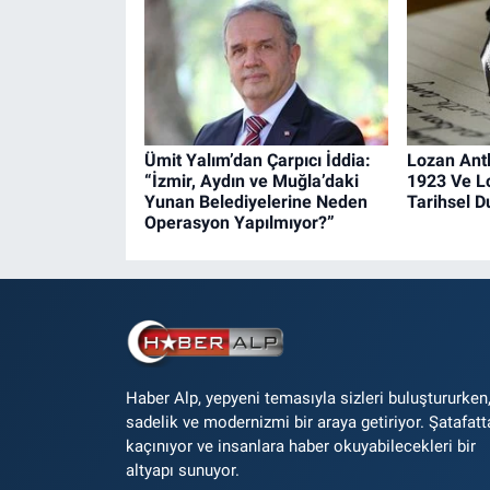
Ümit Yalım’dan Çarpıcı İddia:
Lozan Ant
“İzmir, Aydın ve Muğla’daki
1923 Ve L
Yunan Belediyelerine Neden
Tarihsel 
Operasyon Yapılmıyor?”
Haber Alp, yepyeni temasıyla sizleri buluştururken
sadelik ve modernizmi bir araya getiriyor. Şatafatt
kaçınıyor ve insanlara haber okuyabilecekleri bir
altyapı sunuyor.