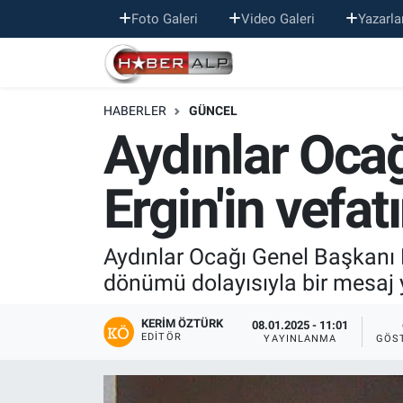
Foto Galeri
Video Galeri
Yazarla
Nöbetçi Eczaneler
HABERLER
GÜNCEL
Hava Durumu
Aydınlar Oca
Trafik Durumu
Ergin'in vefa
Süper Lig Puan Durumu ve Fikstür
Tüm Manşetler
Aydınlar Ocağı Genel Başkanı Pr
dönümü dolayısıyla bir mesaj 
Son Dakika Haberleri
KERIM ÖZTÜRK
08.01.2025 - 11:01
EDITÖR
YAYINLANMA
GÖS
Haber Arşivi