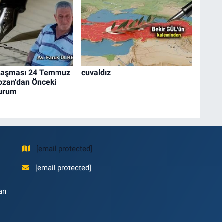
laşması 24 Temmuz
cuvaldız
ozan'dan Önceki
Durum
[email protected]
[email protected]
,
an