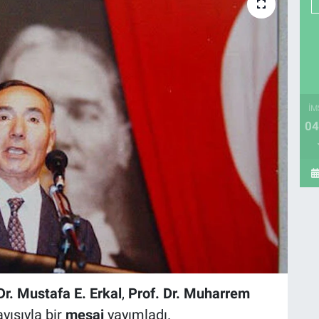
İM
04
Dr. Mustafa E. Erkal
,
Prof. Dr. Muharrem
yısıyla bir
mesaj
yayımladı.