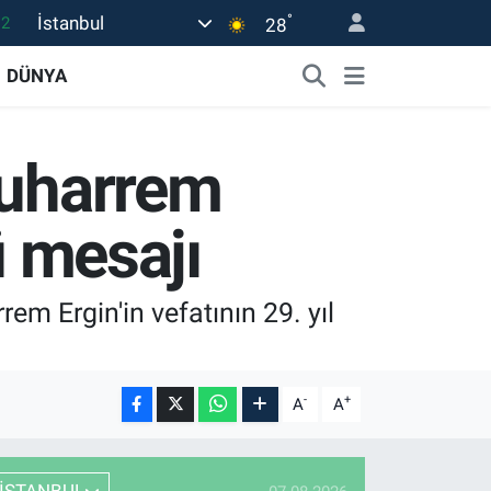
°
İstanbul
.2
28
17
DÜNYA
27
35
Muharrem
12
19
ü mesajı
em Ergin'in vefatının 29. yıl
-
+
A
A