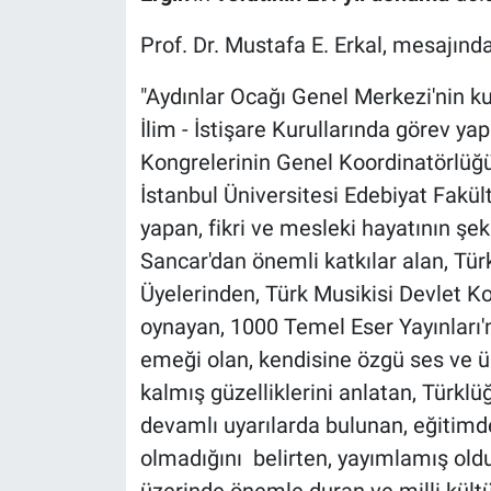
Prof. Dr. Mustafa E. Erkal, mesajında
"Aydınlar Ocağı Genel Merkezi'nin ku
İlim - İstişare Kurullarında görev yapa
Kongrelerinin Genel Koordinatörlüğün
İstanbul Üniversitesi Edebiyat Fakül
yapan, fikri ve mesleki hayatının ş
Sancar'dan önemli katkılar alan, Tü
Üyelerinden, Türk Musikisi Devlet K
oynayan, 1000 Temel Eser Yayınları'
emeği olan, kendisine özgü ses ve üs
kalmış güzelliklerini anlatan, Türklüğ
devamlı uyarılarda bulunan, eğitimd
olmadığını belirten, yayımlamış olduğ
üzerinde önemle duran ve milli kült