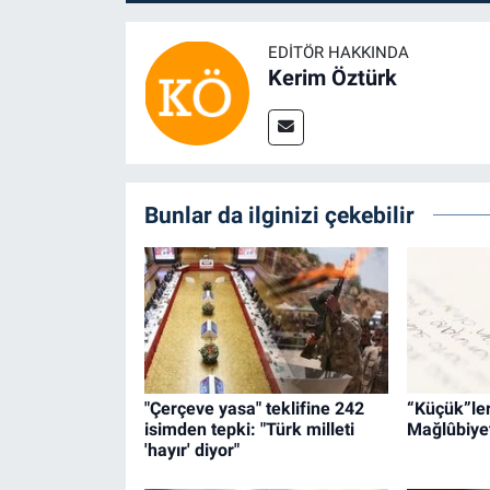
EDITÖR HAKKINDA
Kerim Öztürk
Bunlar da ilginizi çekebilir
"Çerçeve yasa" teklifine 242
“Küçük”leri
isimden tepki: "Türk milleti
Mağlûbiyet
'hayır' diyor"