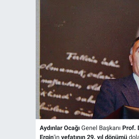
Aydınlar Ocağı
Genel Başkanı
Prof. 
Ergin
'in
vefatının 29. yıl dönümü
dola