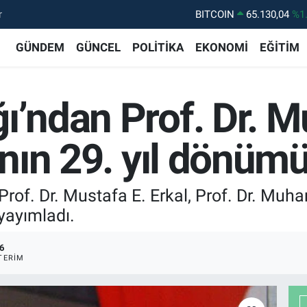
BITCOIN
65.130,04
%1
r
DOLAR
47,7106
%0.
GÜNDEM
GÜNCEL
POLİTİKA
EKONOMİ
EĞİTİM
EURO
55,1652
%0.
STERLİN
64,4046
%0.
ğı’ndan Prof. Dr. 
GRAM ALTIN
6618.49
%2.
BİST100
13.773
%-
tının 29. yıl dönüm
of. Dr. Mustafa E. Erkal, Prof. Dr. Muharr
yayımladı.
6
TERIM