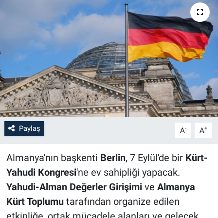
Paylaş
-
+
A
A
Almanya'nın başkenti
Berlin
, 7 Eylül'de bir
Kürt-
Yahudi Kongresi
'ne ev sahipliği yapacak.
Yahudi-Alman Değerler Girişimi
ve
Almanya
Kürt Toplumu
tarafından organize edilen
etkinliğe, ortak mücadele alanları ve gelecek