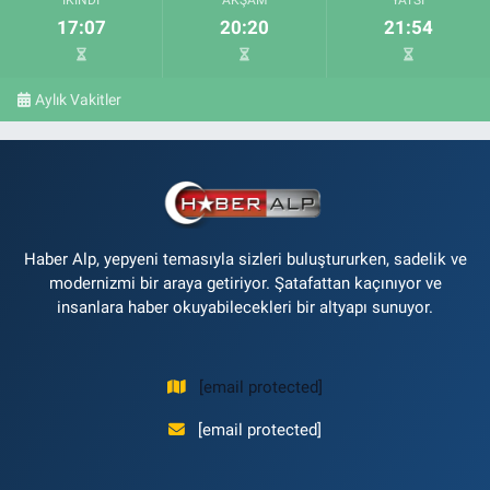
İKINDI
AKŞAM
YATSI
17:07
20:20
21:54
Aylık Vakitler
Haber Alp, yepyeni temasıyla sizleri buluştururken, sadelik ve
modernizmi bir araya getiriyor. Şatafattan kaçınıyor ve
insanlara haber okuyabilecekleri bir altyapı sunuyor.
[email protected]
[email protected]