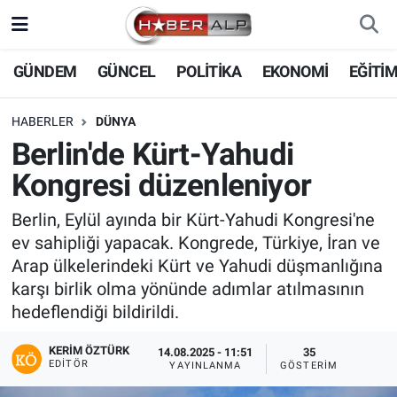
Nöbetçi Eczaneler
GÜNDEM
GÜNCEL
POLİTİKA
EKONOMİ
EĞİTİ
Hava Durumu
HABERLER
DÜNYA
Berlin'de Kürt-Yahudi
Trafik Durumu
Kongresi düzenleniyor
Süper Lig Puan Durumu ve Fikstür
Berlin, Eylül ayında bir Kürt-Yahudi Kongresi'ne
ev sahipliği yapacak. Kongrede, Türkiye, İran ve
Tüm Manşetler
Arap ülkelerindeki Kürt ve Yahudi düşmanlığına
karşı birlik olma yönünde adımlar atılmasının
Son Dakika Haberleri
hedeflendiği bildirildi.
Haber Arşivi
KERIM ÖZTÜRK
14.08.2025 - 11:51
35
EDITÖR
YAYINLANMA
GÖSTERIM