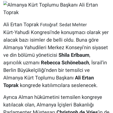
Ali Ertan Toprak
Fotoğraf: Sedat Mehter
Kürt-Yahudi Kongresi'nde konuşmacı olarak yer
alacak bazı isimler de belli oldu. Buna göre
Almanya Yahudileri Merkez Konseyi'nin siyaset
ve din bölümü yöneticisi
Shila Erlbaum
,
aşırıcılık uzmanı
Rebecca Schönebach
, İsrail'in
Berlin Büyükelçiliği'nden bir temsilci ve
Almanya Kürt Toplumu Başkanı
Ali Ertan
Toprak
kongrede katılımcılara seslenecek.
Ayrıca Alman hükümetini temsilen kongreye
katılacak olan, Almanya İçişleri Bakanlığı
Parlamenter Müsteşarı
Christoph de Vries
'in de