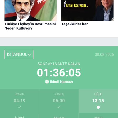
Türkiye Elçibey’in Devrilmesini
Teşekkürler İran
Neden Kutluyor?
İSTANBUL
08.08.2026
SONRAKI VAKTE KALAN
01:36:04
İkindi Namazı
İMSAK
GÜNEŞ
ÖĞLE
04:19
06:00
13:15