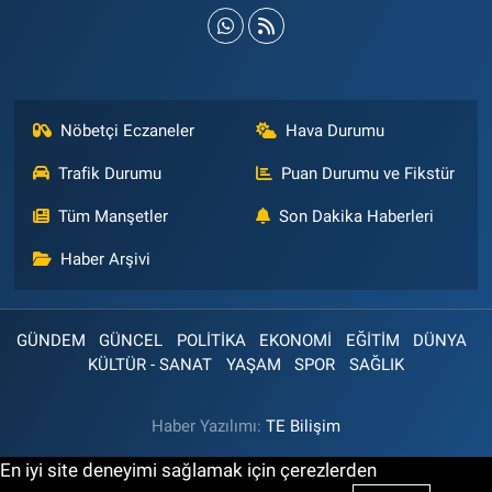
Nöbetçi Eczaneler
Hava Durumu
Trafik Durumu
Puan Durumu ve Fikstür
Tüm Manşetler
Son Dakika Haberleri
Haber Arşivi
GÜNDEM
GÜNCEL
POLİTİKA
EKONOMİ
EĞİTİM
DÜNYA
KÜLTÜR - SANAT
YAŞAM
SPOR
SAĞLIK
Haber Yazılımı:
TE Bilişim
En iyi site deneyimi sağlamak için çerezlerden