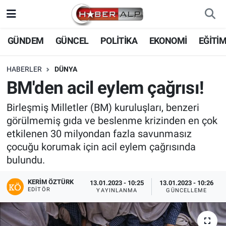
Nöbetçi Eczaneler
GÜNDEM
GÜNCEL
POLİTİKA
EKONOMİ
EĞİTİ
Hava Durumu
HABERLER
DÜNYA
BM'den acil eylem çağrısı!
Trafik Durumu
Birleşmiş Milletler (BM) kuruluşları, benzeri
Süper Lig Puan Durumu ve Fikstür
görülmemiş gıda ve beslenme krizinden en çok
etkilenen 30 milyondan fazla savunmasız
Tüm Manşetler
çocuğu korumak için acil eylem çağrısında
bulundu.
Son Dakika Haberleri
KERIM ÖZTÜRK
13.01.2023 - 10:25
13.01.2023 - 10:26
EDITÖR
YAYINLANMA
GÜNCELLEME
Haber Arşivi