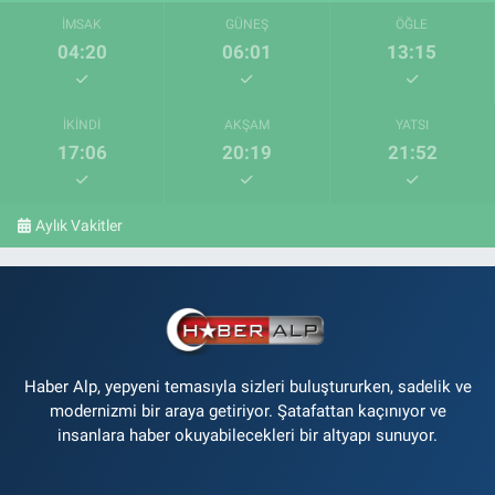
İMSAK
GÜNEŞ
ÖĞLE
04:20
06:01
13:15
İKINDI
AKŞAM
YATSI
17:06
20:19
21:52
Aylık Vakitler
Haber Alp, yepyeni temasıyla sizleri buluştururken, sadelik ve
modernizmi bir araya getiriyor. Şatafattan kaçınıyor ve
insanlara haber okuyabilecekleri bir altyapı sunuyor.