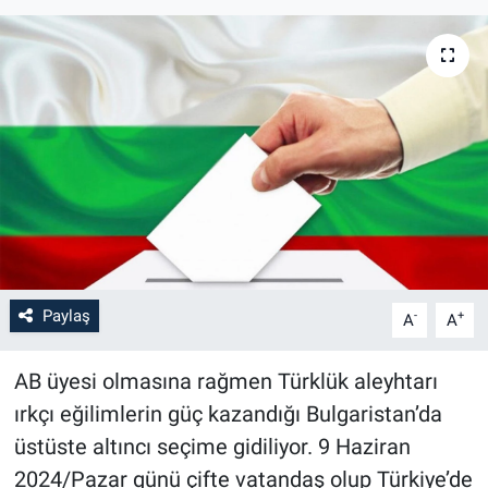
Paylaş
-
+
A
A
AB üyesi olmasına rağmen Türklük aleyhtarı
ırkçı eğilimlerin güç kazandığı Bulgaristan’da
üstüste altıncı seçime gidiliyor. 9 Haziran
2024/Pazar günü çifte vatandaş olup Türkiye’de