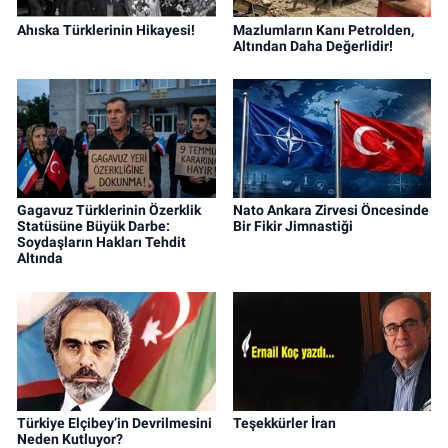
Ahıska Türklerinin Hikayesi!
Mazlumların Kanı Petrolden,
Altından Daha Değerlidir!
Gagavuz Türklerinin Özerklik
Nato Ankara Zirvesi Öncesinde
Statüsüne Büyük Darbe:
Bir Fikir Jimnastiği
Soydaşların Hakları Tehdit
Altında
Türkiye Elçibey’in Devrilmesini
Teşekkürler İran
Neden Kutluyor?