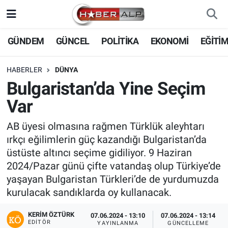
Nöbetçi Eczaneler
GÜNDEM
GÜNCEL
POLİTİKA
EKONOMİ
EĞİTİ
Hava Durumu
HABERLER
DÜNYA
Bulgaristan’da Yine Seçim
Trafik Durumu
Var
Süper Lig Puan Durumu ve Fikstür
AB üyesi olmasına rağmen Türklük aleyhtarı
ırkçı eğilimlerin güç kazandığı Bulgaristan’da
Tüm Manşetler
üstüste altıncı seçime gidiliyor. 9 Haziran
2024/Pazar günü çifte vatandaş olup Türkiye’de
Son Dakika Haberleri
yaşayan Bulgaristan Türkleri’de de yurdumuzda
kurulacak sandıklarda oy kullanacak.
Haber Arşivi
KERIM ÖZTÜRK
07.06.2024 - 13:10
07.06.2024 - 13:14
EDITÖR
YAYINLANMA
GÜNCELLEME