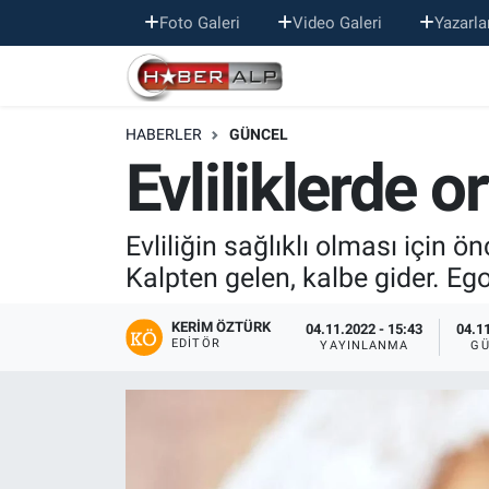
Foto Galeri
Video Galeri
Yazarla
Nöbetçi Eczaneler
HABERLER
GÜNCEL
Hava Durumu
Evliliklerde 
Trafik Durumu
Evliliğin sağlıklı olması için ö
Süper Lig Puan Durumu ve Fikstür
Kalpten gelen, kalbe gider. Eg
Tüm Manşetler
KERIM ÖZTÜRK
04.11.2022 - 15:43
04.11
EDITÖR
YAYINLANMA
GÜ
Son Dakika Haberleri
Haber Arşivi