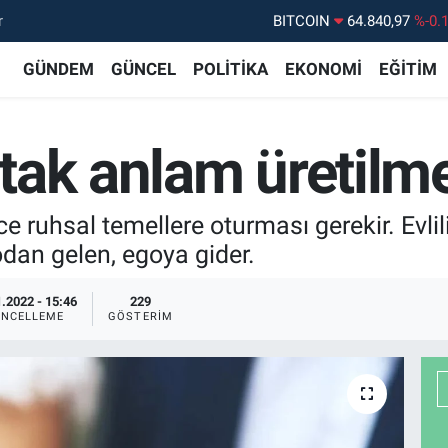
r
DOLAR
47,7436
%0.
EURO
55,2510
%0.
GÜNDEM
GÜNCEL
POLİTİKA
EKONOMİ
EĞİTİM
STERLİN
64,4811
%0.
GRAM ALTIN
6660.55
%
ortak anlam üretilm
BİST100
13.779
%-
nce ruhsal temellere oturması gerekir. Evli
odan gelen, egoya gider.
.2022 - 15:46
229
NCELLEME
GÖSTERIM