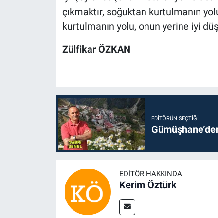
çıkmaktır, soğuktan kurtulmanın yo
kurtulmanın yolu, onun yerine iyi düş
Zülfikar ÖZKAN
EDITÖRÜN SEÇTIĞI
Gümüşhane’den 
EDITÖR HAKKINDA
Kerim Öztürk