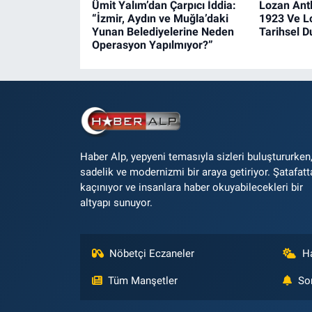
Ümit Yalım’dan Çarpıcı İddia:
Lozan Ant
“İzmir, Aydın ve Muğla’daki
1923 Ve L
Yunan Belediyelerine Neden
Tarihsel 
Operasyon Yapılmıyor?”
Haber Alp, yepyeni temasıyla sizleri buluştururken
sadelik ve modernizmi bir araya getiriyor. Şatafatt
kaçınıyor ve insanlara haber okuyabilecekleri bir
altyapı sunuyor.
Nöbetçi Eczaneler
H
Tüm Manşetler
So