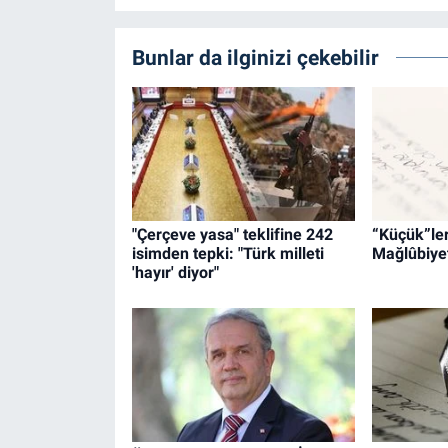
Bunlar da ilginizi çekebilir
"Çerçeve yasa" teklifine 242
“Küçük”leri
isimden tepki: "Türk milleti
Mağlûbiyet
'hayır' diyor"