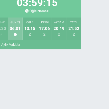
03:59:14
Öğle Namazı
SAK
GÜNEŞ
ÖĞLE
İKINDI
AKŞAM
YATSI
:20
06:01
13:15
17:06
20:19
21:52
Aylık Vakitler