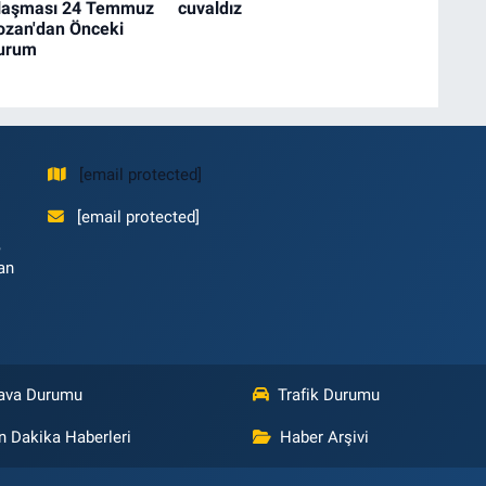
laşması 24 Temmuz
cuvaldız
ozan'dan Önceki
Durum
[email protected]
[email protected]
,
an
ava Durumu
Trafik Durumu
n Dakika Haberleri
Haber Arşivi