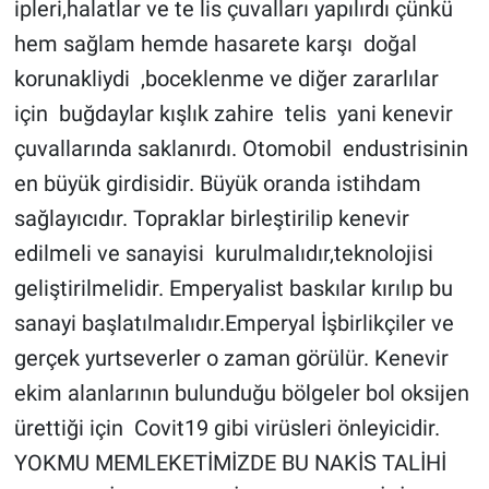
ipleri,halatlar ve te lis çuvalları yapılırdı çünkü  
hem sağlam hemde hasarete karşı  doğal 
korunakliydi  ,boceklenme ve diğer zararlılar 
için  buğdaylar kışlık zahire  telis  yani kenevir  
çuvallarında saklanırdı. Otomobil  endustrisinin 
en büyük girdisidir. Büyük oranda istihdam 
sağlayıcıdır. Topraklar birleştirilip kenevir 
edilmeli ve sanayisi  kurulmalıdır,teknolojisi 
geliştirilmelidir. Emperyalist baskılar kırılıp bu 
sanayi başlatılmalıdır.Emperyal İşbirlikçiler ve 
gerçek yurtseverler o zaman görülür. Kenevir 
ekim alanlarının bulunduğu bölgeler bol oksijen 
ürettiği için  Covit19 gibi virüsleri önleyicidir. 
YOKMU MEMLEKETİMİZDE BU NAKİS TALİHİ 