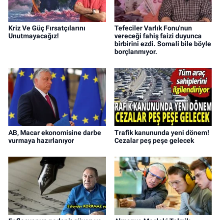
Kriz Ve Güç Fırsatçılarını
Tefeciler Varlık Fonu'nun
Unutmayacağız!
vereceği fahiş faizi duyunca
birbirini ezdi. Somali bile böyle
borçlanmıyor.
AB, Macar ekonomisine darbe
Trafik kanununda yeni dönem!
vurmaya hazırlanıyor
Cezalar peş peşe gelecek