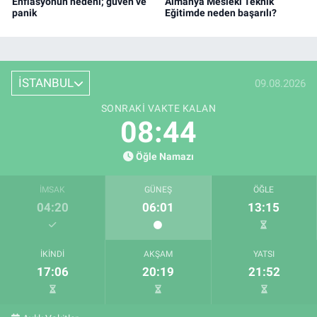
Enflasyonun nedeni; güven ve
Almanya Mesleki Teknik
panik
Eğitimde neden başarılı?
İSTANBUL
09.08.2026
SONRAKI VAKTE KALAN
08:43
Öğle Namazı
İMSAK
GÜNEŞ
ÖĞLE
04:20
06:01
13:15
İKINDI
AKŞAM
YATSI
17:06
20:19
21:52