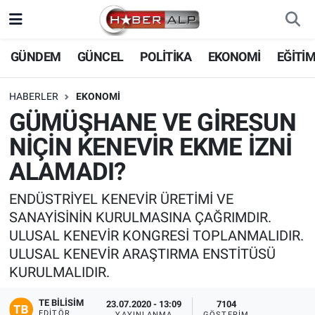
Nöbetçi Eczaneler
GÜNDEM
GÜNCEL
POLİTİKA
EKONOMİ
EĞİTİ
Hava Durumu
HABERLER
EKONOMİ
GÜMÜŞHANE VE GİRESUN
Trafik Durumu
NİÇİN KENEVİR EKME İZNİ
Süper Lig Puan Durumu ve Fikstür
ALAMADI?
Tüm Manşetler
ENDÜSTRİYEL KENEVİR ÜRETİMİ VE
SANAYİSİNİN KURULMASINA ÇAĞRIMDIR.
Son Dakika Haberleri
ULUSAL KENEVİR KONGRESİ TOPLANMALIDIR.
ULUSAL KENEVİR ARAŞTIRMA ENSTİTÜSÜ
Haber Arşivi
KURULMALIDIR.
TE BILISIM
23.07.2020 - 13:09
7104
EDITÖR
YAYINLANMA
GÖSTERIM