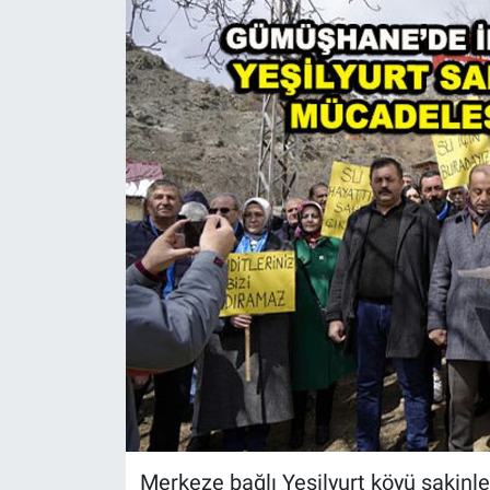
Merkeze bağlı Yeşilyurt köyü sakinl