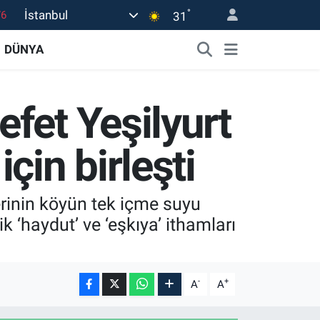
°
İstanbul
17
31
01
DÜNYA
02
12
fet Yeşilyurt
4
76
çin birleşti
rinin köyün tek içme suyu
 ‘haydut’ ve ‘eşkıya’ ithamları
-
+
A
A