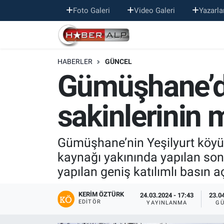
Foto Galeri
Video Galeri
Yazarla
Nöbetçi Eczaneler
HABERLER
GÜNCEL
Hava Durumu
Gümüşhane’de
Trafik Durumu
sakinlerinin 
Süper Lig Puan Durumu ve Fikstür
Tüm Manşetler
Gümüşhane’nin Yeşilyurt köyü
kaynağı yakınında yapılan sond
Son Dakika Haberleri
yapılan geniş katılımlı basın a
Haber Arşivi
KERIM ÖZTÜRK
24.03.2024 - 17:43
23.04
EDITÖR
YAYINLANMA
GÜ