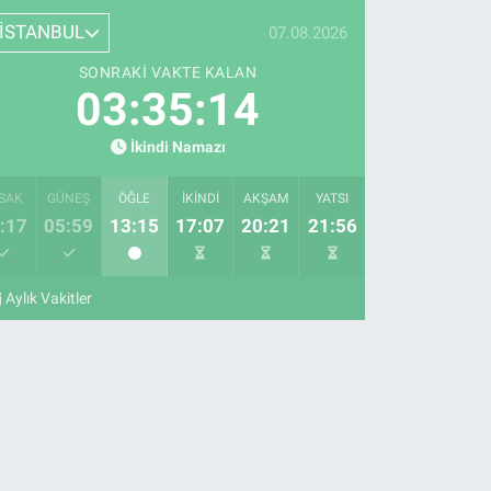
İSTANBUL
07.08.2026
SONRAKI VAKTE KALAN
03:35:13
İkindi Namazı
SAK
GÜNEŞ
ÖĞLE
İKINDI
AKŞAM
YATSI
:17
05:59
13:15
17:07
20:21
21:56
Aylık Vakitler