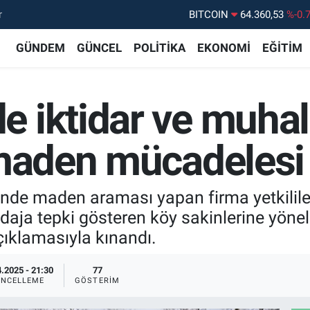
r
DOLAR
47,7069
%0.
EURO
55,0265
%0.
GÜNDEM
GÜNCEL
POLİTİKA
EKONOMİ
EĞİTİM
STERLİN
64,1897
%0.
GRAM ALTIN
6618.49
%2.
 iktidar ve muhale
BİST100
13.887
%6
BITCOIN
64.360,53
%-0.
maden mücadelesi i
nde maden araması yapan firma yetkilile
aja tepki gösteren köy sakinlerine yönelik
çıklamasıyla kınandı.
.2025 - 21:30
77
NCELLEME
GÖSTERIM