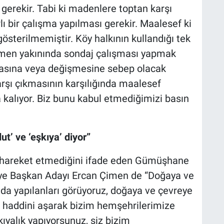
gerekir. Tabi ki madenlere toptan karşı
ı bir çalışma yapılması gerekir. Maalesef ki
sterilmemiştir. Köy halkının kullandığı tek
men yakınında sondaj çalışması yapmak
masına veya değişmesine sebep olacak
karşı çıkmasının karşılığında maalesef
a kalıyor. Biz bunu kabul etmediğimizi basın
.
ut’ ve ‘eşkıya’ diyor”
de hareket etmediğini ifade eden Gümüşhane
iye Başkan Adayı Ercan Çimen de “Doğaya ve
da yapılanları görüyoruz, doğaya ve çevreye
de haddini aşarak bizim hemşehrilerimize
kıyalık yapıyorsunuz, siz bizim