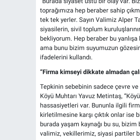
“Burada siyaset üstü bir olay var. B
toprağımıza hep beraber sahip çıkmak
tek tek yerler. Sayın Valimiz Alper T
siyasilerin, sivil toplum kuruluşları
bekliyorum. Hep beraber bu yanlışa k
ama bunu bizim suyumuzun gözesine 
ifadelerini kullandı.
“Firma kimseyi dikkate almadan çal
Tepkinin sebebinin sadece çevre ve 
Köyü Muhtarı Yavuz Metintaş, “Köyümüz
hassasiyetleri var. Bununla ilgili fir
kirletilmesine karşı çıktık onlar ise 
burada yaşam kaynağı bu su, bizim b
valimiz, vekillerimiz, siyasi partile