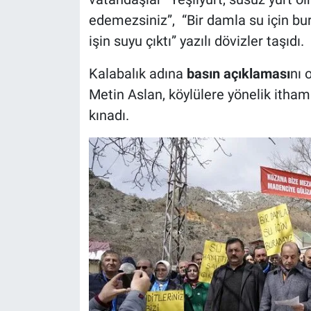
edemezsiniz”, “Bir damla su için bura
işin suyu çıktı” yazılı dövizler taşıdı.
Kalabalık adına
basın açıklaması
nı 
Metin Aslan, köylülere yönelik ithaml
kınadı.