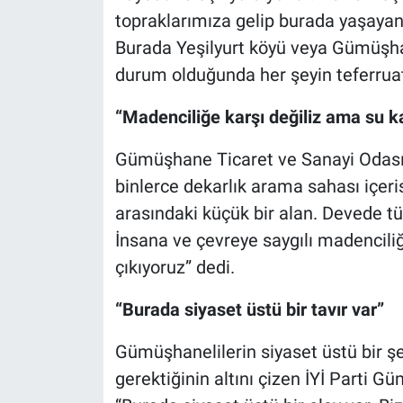
topraklarımıza gelip burada yaşaya
Burada Yeşilyurt köyü veya Gümüşhan
durum olduğunda her şeyin teferrua
“Madenciliğe karşı değiliz ama su k
Gümüşhane Ticaret ve Sanayi Odası 
binlerce dekarlık arama sahası içeri
arasındaki küçük bir alan. Devede tüy
İnsana ve çevreye saygılı madencili
çıkıyoruz” dedi.
“Burada siyaset üstü bir tavır var”
Gümüşhanelilerin siyaset üstü bir ş
gerektiğinin altını çizen İYİ Parti 