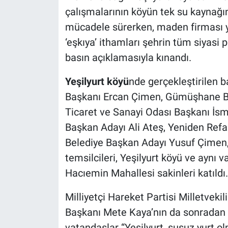
çalışmalarının köyün tek su kaynağın
mücadele sürerken, maden firması yet
‘eşkıya’ ithamları şehrin tüm siyasi pa
basın açıklamasıyla kınandı.
Yeşilyurt köyü
nde gerçekleştirilen 
Başkanı Ercan Çimen, Gümüşhane B
Ticaret ve Sanayi Odası Başkanı İsm
Başkan Adayı Ali Ateş, Yeniden Refah
Belediye Başkan Adayı Yusuf Çimen,
temsilcileri, Yeşilyurt köyü ve aynı 
Hacıemin Mahallesi sakinleri katıldı
Milliyetçi Hareket Partisi Milletvekil
Başkanı Mete Kaya’nın da sonradan g
vatandaşlar “Yeşilyurt, susuz yurt o