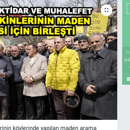
İM
04
erinin köylerinde yapılan maden arama