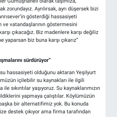
izler Gümüşhaneli olarak taşımıza,
 zorundayız. Ayrılırsak, ayrı düşersek bizi
anrısever’in gösterdiği hassasiyeti
nın ve vatandaşlarının göstermesini
arşı çıkacağız. Biz madenlere karşı değiliz
yaparsan biz buna karşı çıkarız”
ışmalarını sürdürüyor”
su hassasiyeti olduğunu aktaran Yeşilyurt
ün içilebilir su kaynakları ile ilgili
ma ile sıkıntılar yaşıyoruz. Su kaynaklarımızın
bildiklerini yapmaya çalıştılar. Köylümüzün
aşka bir alternatifimiz yok. Bu konuda
r bize destek çıkıyor ama firma tarafından