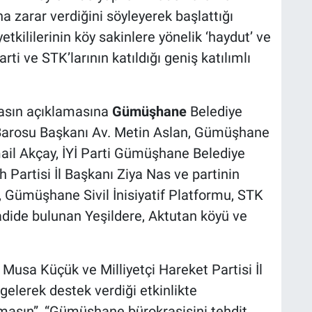
a zarar verdiğini söyleyerek başlattığı
kililerinin köy sakinlere yönelik ‘haydut’ ve
rti ve STK’larının katıldığı geniş katılımlı
basın açıklamasına
Gümüşhane
Belediye
arosu Başkanı Av. Metin Aslan, Gümüşhane
ail Akçay, İYİ Parti Gümüşhane Belediye
 Partisi İl Başkanı Ziya Nas ve partinin
 Gümüşhane Sivil İnisiyatif Platformu, STK
vadide bulunan Yeşildere, Aktutan köyü ve
.
i Musa Küçük ve Milliyetçi Hareket Partisi İl
elerek destek verdiği etkinlikte
lmasın”, “Gümüşhane bürokrasisini tehdit