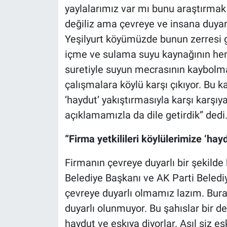
yaylalarımız var mı bunu araştırmak 
değiliz ama çevreye ve insana duyarl
Yeşilyurt köyümüzde bunun zerresi gö
içme ve sulama suyu kaynağının he
suretiyle suyun mecrasının kaybol
çalışmalara köylü karşı çıkıyor. Bu 
‘haydut’ yakıştırmasıyla karşı karşıy
açıklamamızla da dile getirdik” dedi
“Firma yetkilileri köylülerimize ‘hayd
Firmanın çevreye duyarlı bir şekil
Belediye Başkanı ve AK Parti Beled
çevreye duyarlı olmamız lazım. Bura
duyarlı olunmuyor. Bu şahıslar bir 
haydut ve eşkıya diyorlar. Asıl siz eş