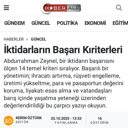
Nöbetçi Eczaneler
GÜNDEM
GÜNCEL
POLİTİKA
EKONOMİ
EĞİTİ
Hava Durumu
HABERLER
GÜNCEL
İktidarların Başarı Kıriterleri
Trafik Durumu
Abdurrahman Zeynel, bir iktidarın başarısını
Süper Lig Puan Durumu ve Fikstür
ölçen 14 temel kriteri sıralıyor. Başarılı bir
yönetimin; ihracatı artırma, rüşveti engelleme,
Tüm Manşetler
üretimi yükseltme, para ve pasaportun değerini
koruma, liyakatı esas alma ve vatandaşları
Son Dakika Haberleri
barış içinde yaşatma yeteneği üzerinden
değerlendirildiği bu çarpıcı yazıyı okuyun.
Haber Arşivi
KERIM ÖZTÜRK
25.10.2025 - 13:53
16
EDITÖR
YAYINLANMA
GÖSTERIM