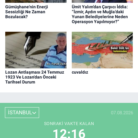
Gümüşhane'nin Enerji
Ümit Yalım’dan Çarpıcı İddia:
Sessizliği Ne Zaman
“İzmir, Aydın ve Muğla’daki
Bozulacak?
Yunan Belediyelerine Neden
Operasyon Yapılmıyor?”
Lozan Antlaşması 24 Temmuz
cuvaldız
1923 Ve Lozan'dan Önceki
Tarihsel Durum
İSTANBUL
07.08.2026
SONRAKI VAKTE KALAN
12:15