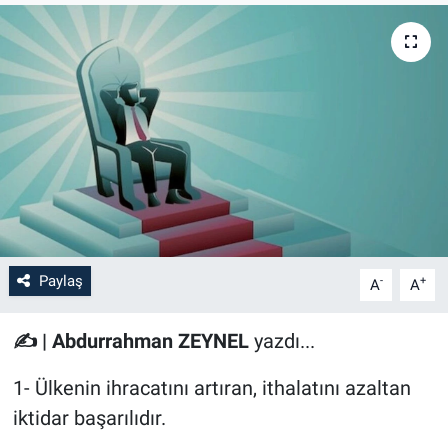
Paylaş
-
+
A
A
✍️ | Abdurrahman ZEYNEL
yazdı...
1- Ülkenin ihracatını artıran, ithalatını azaltan
iktidar başarılıdır.