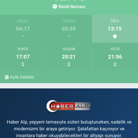
İkindi Namazı
İMSAK
GÜNEŞ
ÖĞLE
04:17
05:59
13:15
İKINDI
AKŞAM
YATSI
17:07
20:21
21:56
Aylık Vakitler
Haber Alp, yepyeni temasıyla sizleri buluştururken, sadelik ve
modernizmi bir araya getiriyor. Şatafattan kaçınıyor ve
insanlara haber okuyabilecekleri bir altyapı sunuyor.