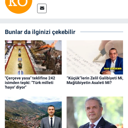
Bunlar da ilginizi çekebilir
"Çerçeve yasa" teklifine 242
“Küçük”lerin Zelil Galibiyeti Mi,
isimden tepki: "Türk milleti
Mağlûbiyetin Asaleti Mi?
'hayır' diyor"