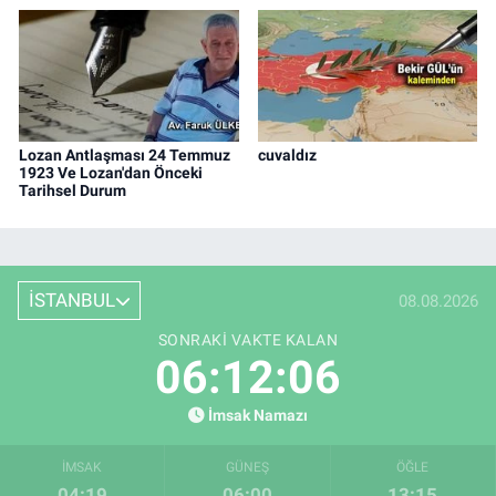
Lozan Antlaşması 24 Temmuz
cuvaldız
1923 Ve Lozan'dan Önceki
Tarihsel Durum
İSTANBUL
08.08.2026
SONRAKI VAKTE KALAN
06:12:05
İmsak Namazı
İMSAK
GÜNEŞ
ÖĞLE
04:19
06:00
13:15