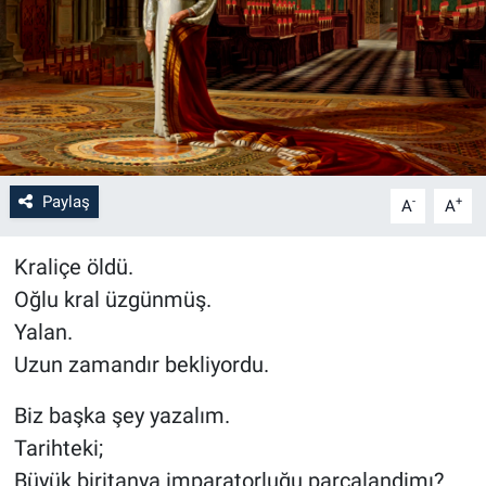
Paylaş
-
+
A
A
Kraliçe öldü.
Oğlu kral üzgünmüş.
Yalan.
Uzun zamandır bekliyordu.
Biz başka şey yazalım.
Tarihteki;
Büyük biritanya imparatorluğu parcalandimı?