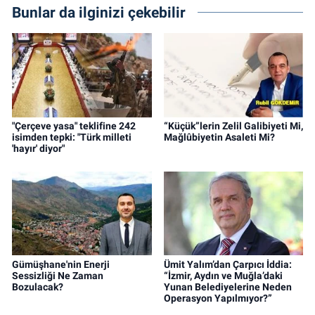
Bunlar da ilginizi çekebilir
"Çerçeve yasa" teklifine 242
“Küçük”lerin Zelil Galibiyeti Mi,
isimden tepki: "Türk milleti
Mağlûbiyetin Asaleti Mi?
'hayır' diyor"
Gümüşhane'nin Enerji
Ümit Yalım’dan Çarpıcı İddia:
Sessizliği Ne Zaman
“İzmir, Aydın ve Muğla’daki
Bozulacak?
Yunan Belediyelerine Neden
Operasyon Yapılmıyor?”