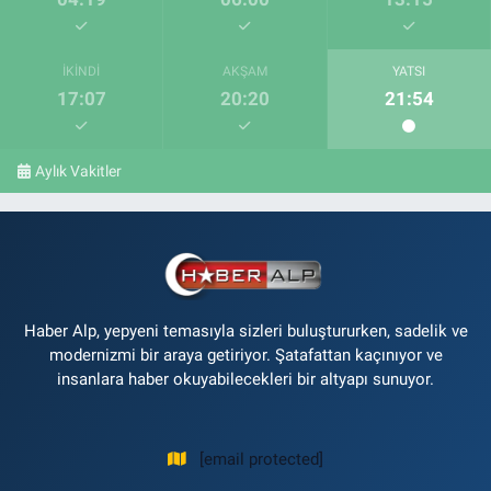
İKINDI
AKŞAM
YATSI
17:07
20:20
21:54
Aylık Vakitler
Haber Alp, yepyeni temasıyla sizleri buluştururken, sadelik ve
modernizmi bir araya getiriyor. Şatafattan kaçınıyor ve
insanlara haber okuyabilecekleri bir altyapı sunuyor.
[email protected]