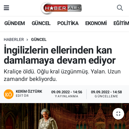
Nöbetçi Eczaneler
GÜNDEM
GÜNCEL
POLİTİKA
EKONOMİ
EĞİTİ
Hava Durumu
HABERLER
GÜNCEL
İngilizlerin ellerinden kan
Trafik Durumu
damlamaya devam ediyor
Süper Lig Puan Durumu ve Fikstür
Kraliçe öldü. Oğlu kral üzgünmüş. Yalan. Uzun
zamandır bekliyordu.
Tüm Manşetler
KERIM ÖZTÜRK
09.09.2022 - 14:56
09.09.2022 - 14:58
Son Dakika Haberleri
EDITÖR
YAYINLANMA
GÜNCELLEME
Haber Arşivi