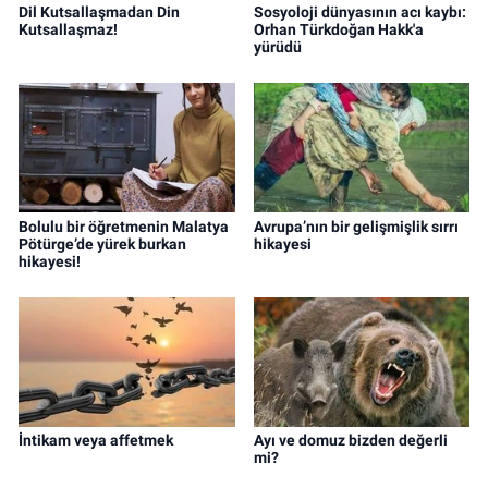
Dil Kutsallaşmadan Din
Sosyoloji dünyasının acı kaybı:
Kutsallaşmaz!
Orhan Türkdoğan Hakk'a
yürüdü
Bolulu bir öğretmenin Malatya
Avrupa’nın bir gelişmişlik sırrı
Pötürge’de yürek burkan
hikayesi
hikayesi!
İntikam veya affetmek
Ayı ve domuz bizden değerli
mi?