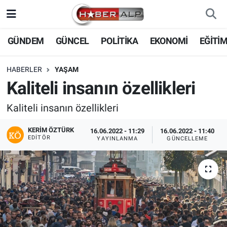
Nöbetçi Eczaneler
GÜNDEM
GÜNCEL
POLİTİKA
EKONOMİ
EĞİTİ
Hava Durumu
HABERLER
YAŞAM
Kaliteli insanın özellikleri
Trafik Durumu
Kaliteli insanın özellikleri
Süper Lig Puan Durumu ve Fikstür
KERIM ÖZTÜRK
16.06.2022 - 11:29
16.06.2022 - 11:40
EDITÖR
YAYINLANMA
GÜNCELLEME
Tüm Manşetler
Son Dakika Haberleri
Haber Arşivi