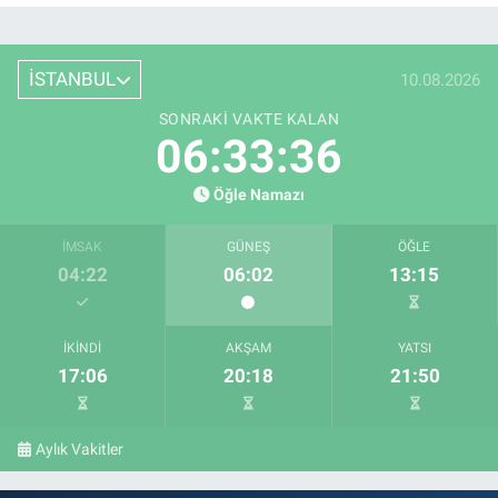
İSTANBUL
10.08.2026
SONRAKI VAKTE KALAN
06:33:35
Öğle Namazı
İMSAK
GÜNEŞ
ÖĞLE
04:22
06:02
13:15
İKINDI
AKŞAM
YATSI
17:06
20:18
21:50
Aylık Vakitler