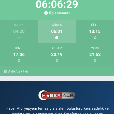
06:06:29
Öğle Namazı
İMSAK
GÜNEŞ
ÖĞLE
04:20
06:01
13:15
İKINDI
AKŞAM
YATSI
17:06
20:19
21:52
Aylık Vakitler
Haber Alp, yepyeni temasıyla sizleri buluştururken, sadelik ve