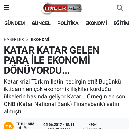
Nöbetçi Eczaneler
GÜNDEM
GÜNCEL
POLİTİKA
EKONOMİ
EĞİTİ
Hava Durumu
HABERLER
EKONOMİ
KATAR KATAR GELEN
Trafik Durumu
PARA İLE EKONOMİ
Süper Lig Puan Durumu ve Fikstür
DÖNÜYORDU...
Tüm Manşetler
Katar krizi Türk milletini tedirgin etti! Bugünkü
iktidarın en çok ekonomik ilişkiler kurduğu
Son Dakika Haberleri
ülkelerin başında geliyor Katar... Örneğin en son
QNB (Katar National Bank) Finansbank'ı satın
Haber Arşivi
almıştı.
TE BILISIM
05.06.2017 - 15:11
4904
EDITÖR
YAYINLANMA
GÖSTERIM