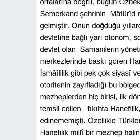
ortalarına doğru, bugün Özbekis
Semerkand şehrinin Mâtürîd 
gelmiştir. Onun doğduğu yılla
devletine bağlı yarı otonom, so
devlet olan Samanilerin yönetim
merkezlerinde baskı gören Haric
İsmâîlilik gibi pek çok siyasî 
otoritenin zayıfladığı bu bölg
mezheplerden hiç birisi, ilk d
temsil edilen fıkıhta Hanefilik,
edinememişti. Özellikle Türkler
Hanefilik millî bir mezhep halin