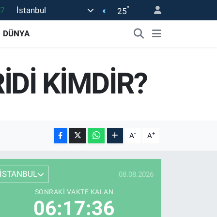
°
İstanbul
25
18
32
DÜNYA
38
59
Dİ KİMDİR?
19
-
+
A
A
İSTANBUL
08.08.2026
SONRAKI VAKTE KALAN
06:17:35