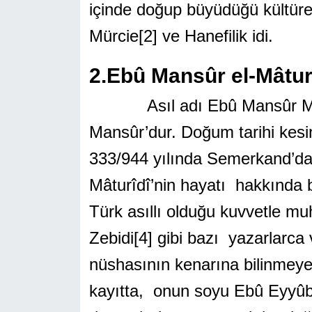
içinde doğup büyüdüğü kültürel
Mürcie
[2]
ve Hanefilik idi.
2.Ebû Mansûr el-Mâtur
Asıl adı Ebû Mansûr Mu
Mansûr’dur. Doğum tarihi kesin
333/944 yılında Semerkand’da
Mâturîdî’nin hayatı hakkında b
Türk asıllı olduğu kuvvetle m
Zebidi
[4]
gibi bazı yazarlarca
nüshasının kenarına bilinmeyen
kayıtta, onun soyu Ebû Eyyûb 