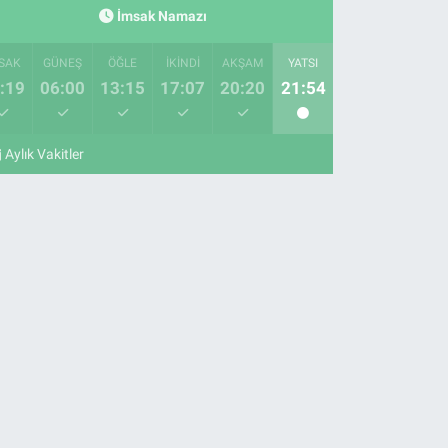
İmsak Namazı
SAK
GÜNEŞ
ÖĞLE
İKINDI
AKŞAM
YATSI
:19
06:00
13:15
17:07
20:20
21:54
Aylık Vakitler