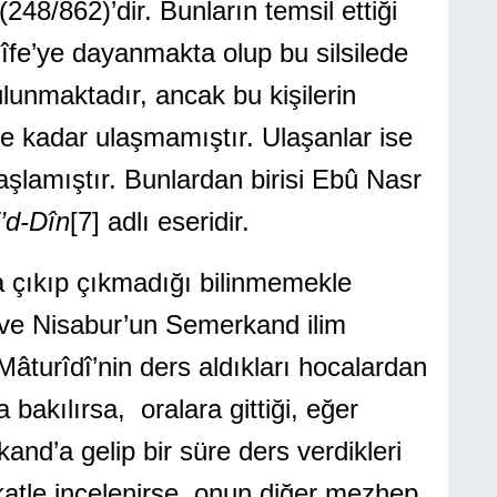
8/862)’dir. Bunların temsil ettiği
îfe’ye dayanmakta olup bu silsilede
ulunmaktadır, ancak bu kişilerin
ze kadar ulaşmamıştır. Ulaşanlar ise
aşlamıştır. Bunlardan birisi Ebû Nasr
’d-Dîn
[7]
adlı eseridir.
 çıkıp çıkmadığı bilinmemekle
 ve Nisabur’un Semerkand ilim
Mâturîdî’nin ders aldıkları hocalardan
a bakılırsa, oralara gittiği, eğer
nd’a gelip bir süre ders verdikleri
kkatle incelenirse, onun diğer mezhep