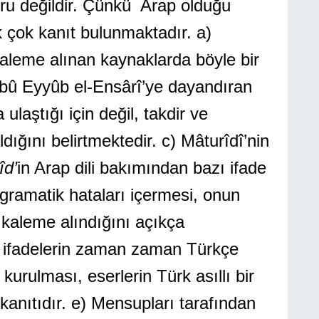
ğru değildir. Çünkü Arap olduğu
k çok kanıt bulunmaktadır. a)
 kaleme alınan kaynaklarda böyle bir
Ebû Eyyûb el-Ensârî’ye dayandıran
laştığı için değil, takdir ve
dığını belirtmektedir. c) Mâturîdî’nin
îd’
in Arap dili bakımından bazı ifade
 gramatik hataları içermesi, onun
 kaleme alındığını açıkça
e ifadelerin zaman zaman Türkçe
urulması, eserlerin Türk asıllı bir
kanıtıdır. e) Mensupları tarafından