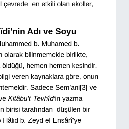
 çevrede en etkili olan ekoller,
îdî’nin Adı ve Soyu
hammed b. Muhamed b.
 olarak bilinmemekle birlikte,
 öldüğü, hemen hemen kesindir.
ilgi veren kaynaklara göre, onun
uhtemeldir. Sadece Sem’ani
[3]
ve
 ve
Kitâbu’t-Tevhîd
‘in yazma
 birisi tarafından düşülen bir
Hâlid b. Zeyd el-Ensârî’ye