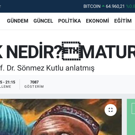
r
DOLAR
47,7436
%0.
EURO
55,2510
%0.
GÜNDEM
GÜNCEL
POLİTİKA
EKONOMİ
EĞİTİM
STERLİN
64,4811
%0.
GRAM ALTIN
6648.99
%2.
K NEDİR?MATURİ
BİST100
13.773
%-
Prof. Dr. Sönmez Kutlu anlatmış
5 - 21:15
7087
LLEME
GÖSTERIM