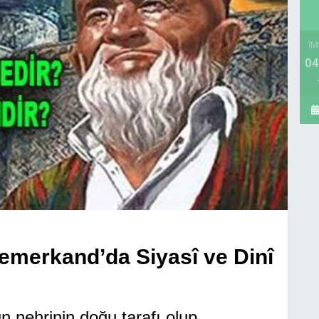
İM
04
emerkand’da Siyasî ve Dinî
rinin doğu tarafı olup,