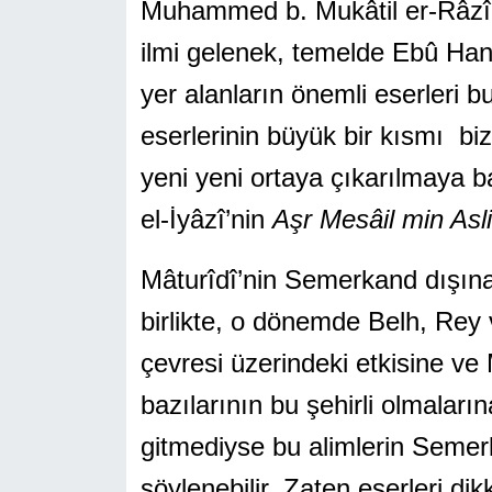
Muhammed b. Mukâtil er-Râzî(24
ilmi gelenek, temelde Ebû Han
yer alanların önemli eserleri b
eserlerinin büyük bir kısmı bi
yeni yeni ortaya çıkarılmaya b
el-İyâzî’nin
Aşr Mesâil min Asli
Mâturîdî’nin Semerkand dışına
birlikte, o dönemde Belh, Rey
çevresi üzerindeki etkisine ve 
bazılarının bu şehirli olmaların
gitmediyse bu alimlerin Semerka
söylenebilir. Zaten eserleri di