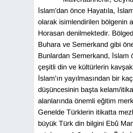
İslam’dan önce Hayatıla, İsla
olarak isimlendirilen bölgenin a
Horasan denilmektedir. Bölged
Buhara ve Semerkand gibi önem
Bunlardan Semerkand, İslam ö
çeşitli din ve kültürlerin kavş
İslam’ın yayılmasından bir kaç 
düşüncesinin başta kelam/itikad
alanlarında önemli eğitim merke
Genelde Türklerin itikatta mez
büyük Türk din bilgini Ebû Mans