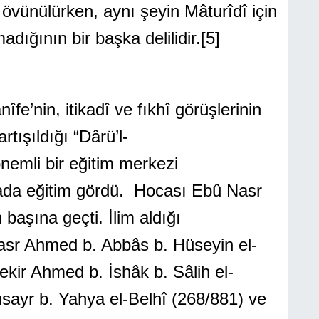
a övünülürken, aynı şeyin Mâturîdî için
ığının bir başka delilidir.
[5]
, itikadî ve fıkhî görüşlerinin
artışıldığı “Dârü’l-
önemli bir eğitim merkezi
ada eğitim gördü. Hocası Ebû Nasr
başına geçti. İlim aldığı
Nasr Ahmed b. Abbâs b. Hüseyin el-
Bekir Ahmed b. İshâk b. Sâlih el-
Nusayr b. Yahya el-Belhî (268/881) ve