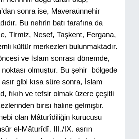
m’dan sonra ise, Maveraünnehir
dıdır. Bu nehrin batı tarafına da
e, Tirmiz, Nesef, Taşkent, Fergana,
li kültür merkezleri bulunmaktadır.
ncesi ve İslam sonrası dönemde,
ak noktası olmuştur. Bu şehir bölgede
asır gibi kısa süre sonra, İslam
, fıkıh ve tefsir olmak üzere çeşitli
zlerinden birisi haline gelmiştir.
hebi olan Mâturîdiliğin kurucusu
ûr el-Mâturîdî, III./IX. asrın