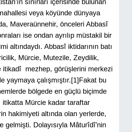
tan’ın sınırları içerisinde bulunan
mahallesi veya köyünde dünyaya
rda, Maveraünnehir, önceleri Abbasî
nraları ise ondan ayrılıp müstakil bir
i altındaydı. Abbasî iktidarının batı
ilik, Mürcie, Mutezile, Zeydilik,
ve itikadî mezhep, görüşlerini merkezi
ede yaymaya çalışmıştır.
[1]
Fakat bu
önemlerde bölgede en güçlü biçimde
 itikatta Mürcie kadar taraftar
in hakimiyeti altında olan yerlerde,
e gelmişti. Dolayısıyla Mâturîdî’nin