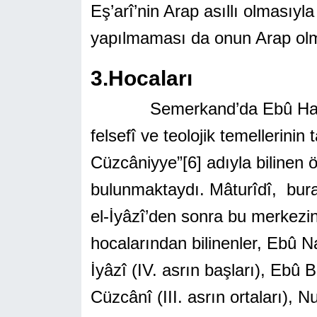
Eş’arî’nin Arap asıllı olmasıyl
yapılmaması da onun Arap olmad
3.Hocaları
Semerkand’da Ebû Hanîfe’nin
felsefî ve teolojik temellerinin t
Cüzcâniyye”
[6]
adıyla bilinen 
bulunmaktaydı. Mâturîdî, bur
el-İyâzî’den sonra bu merkezin 
hocalarından bilinenler, Ebû 
İyâzî (IV. asrın başları), Ebû 
Cüzcânî (III. asrın ortaları), 