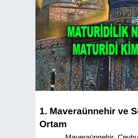
1. Maveraünnehir ve S
Ortam
Maveraünnehir, Ceyhun neh