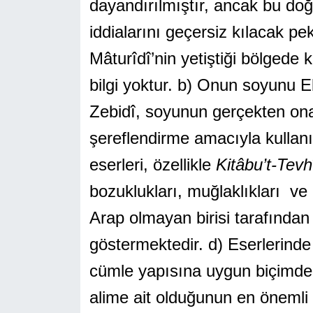
dayandırılmıştır, ancak bu do
iddialarını geçersiz kılacak pe
Mâturîdî’nin yetiştiği bölgede
bilgi yoktur. b) Onun soyunu 
Zebidî, soyunun gerçekten ona u
şereflendirme amacıyla kullanıl
eserleri, özellikle
Kitâbu’t-Tevh
bozuklukları, muğlaklıkları ve
Arap olmayan birisi tarafından
göstermektedir. d) Eserlerind
cümle yapısına uygun biçimde k
alime ait olduğunun en önemli 