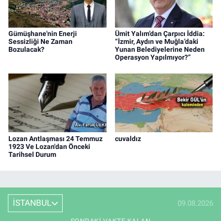
Gümüşhane'nin Enerji
Ümit Yalım’dan Çarpıcı İddia:
Sessizliği Ne Zaman
“İzmir, Aydın ve Muğla’daki
Bozulacak?
Yunan Belediyelerine Neden
Operasyon Yapılmıyor?”
Lozan Antlaşması 24 Temmuz
cuvaldız
1923 Ve Lozan'dan Önceki
Tarihsel Durum
İSTANBUL
09.08.2026
SONRAKI VAKTE KALAN