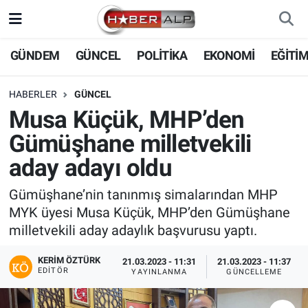
Nöbetçi Eczaneler
GÜNDEM
GÜNCEL
POLİTİKA
EKONOMİ
EĞİTİ
Hava Durumu
HABERLER
GÜNCEL
Musa Küçük, MHP’den
Trafik Durumu
Gümüşhane milletvekili
Süper Lig Puan Durumu ve Fikstür
aday adayı oldu
Tüm Manşetler
Gümüşhane’nin tanınmış simalarından MHP
MYK üyesi Musa Küçük, MHP’den Gümüşhane
Son Dakika Haberleri
milletvekili aday adaylık başvurusu yaptı.
KERIM ÖZTÜRK
Haber Arşivi
21.03.2023 - 11:31
21.03.2023 - 11:37
EDITÖR
YAYINLANMA
GÜNCELLEME