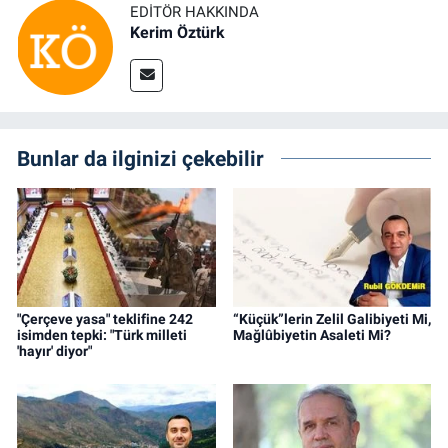
EDITÖR HAKKINDA
Kerim Öztürk
Bunlar da ilginizi çekebilir
"Çerçeve yasa" teklifine 242
“Küçük”lerin Zelil Galibiyeti Mi,
isimden tepki: "Türk milleti
Mağlûbiyetin Asaleti Mi?
'hayır' diyor"