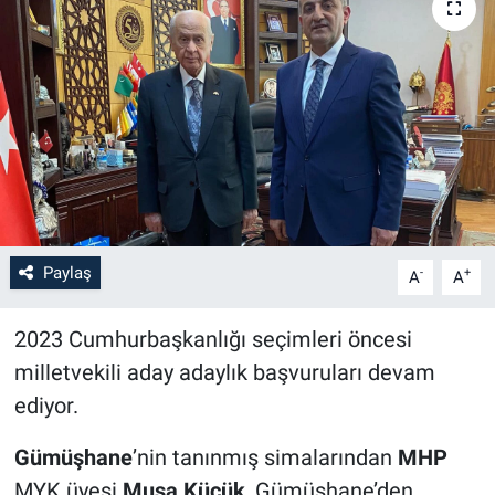
Paylaş
-
+
A
A
2023 Cumhurbaşkanlığı seçimleri öncesi
milletvekili aday adaylık başvuruları devam
ediyor.
Gümüşhane
’nin tanınmış simalarından
MHP
MYK üyesi
Musa Küçük
, Gümüşhane’den