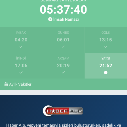
05:37:39
İmsak Namazı
İMSAK
GÜNEŞ
ÖĞLE
04:20
06:01
13:15
İKINDI
AKŞAM
YATSI
17:06
20:19
21:52
Aylık Vakitler
Haber Alp, yepyeni temasıyla sizleri buluştururken, sadelik ve