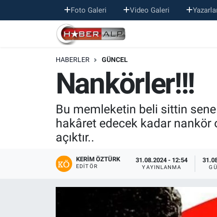
Foto Galeri
Video Galeri
Yazarla
Nöbetçi Eczaneler
HABERLER
GÜNCEL
Hava Durumu
Nankörler!!!
Trafik Durumu
Bu memleketin beli sittin sene
Süper Lig Puan Durumu ve Fikstür
hakâret edecek kadar nankör o
açıktır..
Tüm Manşetler
KERIM ÖZTÜRK
Son Dakika Haberleri
31.08.2024 - 12:54
31.08
EDITÖR
YAYINLANMA
GÜ
Haber Arşivi