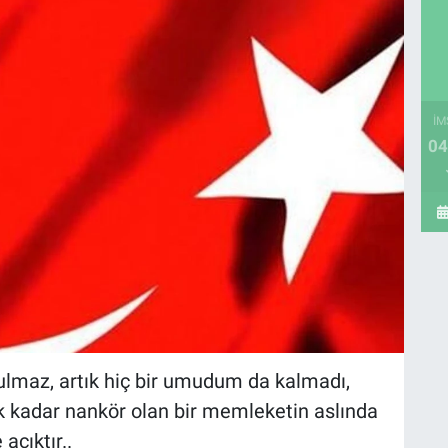
İM
04
ulmaz, artık hiç bir umudum da kalmadı,
ek kadar nankör olan bir memleketin aslında
açıktır..