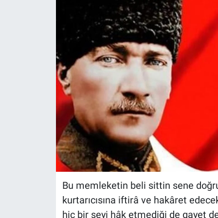
Bu memleketin beli sittin sene doğr
kurtarıcısına iftirâ ve hakâret edec
hiç bir şeyi hâk etmediği de gayet de 