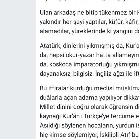
Ulan arkadaş ne bitip tükenmez bir 
yakındır her şeyi yaptılar, küfür, kâfi
alamadılar, yüreklerinde ki yangını d
Atatürk, dinlerini yıkmışmış da, Kur
da, hepsi okur-yazar hatta allameymi
da, koskoca imparatorluğu yıkmışmış
dayanaksız, bilgisiz, İngiliz ağzı ile ift
Bu iftiralar kurduğu meclisi müslü
duâlarla açan adama yapılıyor dikkat
Millet dinini doğru olarak öğrensin 
kaynağı Kur'ân'ı Türkçe'ye tercüme e
Asıldığı söylenen hocaların, yurdun i
hiç kimse söylemiyor, İskilipli Atıf b