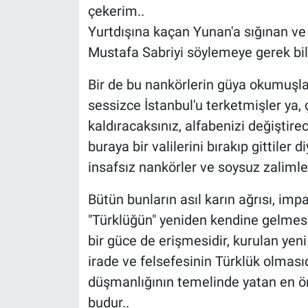
çekerim..
Yurtdışına kaçan Yunan'a sığınan ve 
Mustafa Sabriyi söylemeye gerek b
Bir de bu nankörlerin güya okumuşları
sessizce İstanbul'u terketmişler ya,
kaldıracaksınız, alfabenizi değiştir
buraya bir valilerini bırakıp gittiler d
insafsız nankörler ve soysuz zalimler
Bütün bunların asıl karın ağrısı, im
"Türklüğün" yeniden kendine gelmes
bir güce de erişmesidir, kurulan yen
irade ve felsefesinin Türklük olmasıdı
düşmanlığının temelinde yatan en ö
budur..