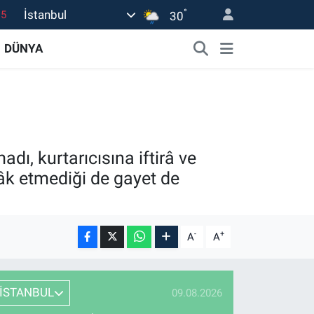
°
İstanbul
30
18
32
DÜNYA
38
0
14
ı, kurtarıcısına iftirâ ve
âk etmediği de gayet de
-
+
A
A
İSTANBUL
09.08.2026