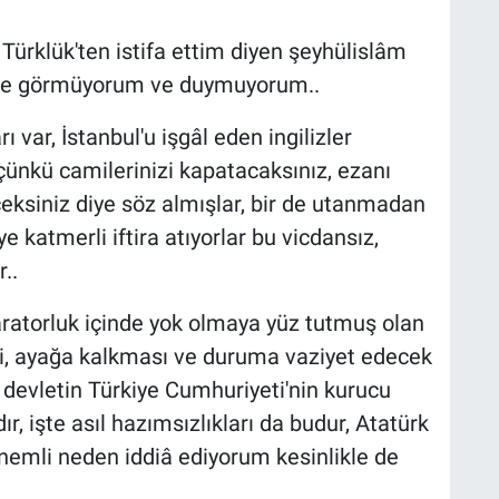
Türklük'ten istifa ettim diyen şeyhülislâm
ile görmüyorum ve duymuyorum..
 var, İstanbul'u işgâl eden ingilizler
 çünkü camilerinizi kapatacaksınız, ezanı
eceksiniz diye söz almışlar, bir de utanmadan
iye katmerli iftira atıyorlar bu vicdansız,
..
paratorluk içinde yok olmaya yüz tutmuş olan
i, ayağa kalkması ve duruma vaziyet edecek
i devletin Türkiye Cumhuriyeti'nin kurucu
r, işte asıl hazımsızlıkları da budur, Atatürk
nemli neden iddiâ ediyorum kesinlikle de