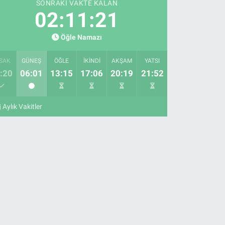
SONRAKI VAKTE KALAN
02:11:20
Öğle Namazı
SAK
GÜNEŞ
ÖĞLE
İKINDI
AKŞAM
YATSI
:20
06:01
13:15
17:06
20:19
21:52
Aylık Vakitler