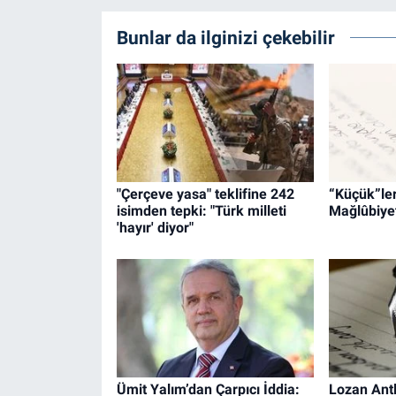
Bunlar da ilginizi çekebilir
"Çerçeve yasa" teklifine 242
“Küçük”leri
isimden tepki: "Türk milleti
Mağlûbiyet
'hayır' diyor"
Ümit Yalım’dan Çarpıcı İddia:
Lozan Ant