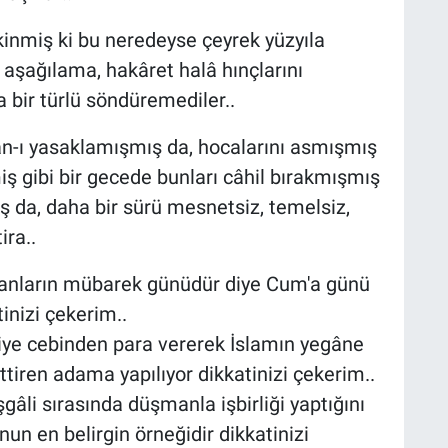
kinmiş ki bu neredeyse çeyrek yüzyıla
r, aşağılama, hakâret halâ hınçlarını
a bir türlü söndüremediler..
'an-ı yasaklamışmış da, hocalarını asmışmış
ş gibi bir gecede bunları câhil bırakmışmış
 da, daha bir sürü mesnetsiz, temelsiz,
ira..
manların mübarek günüdür diye Cum'a günü
inizi çekerim..
diye cebinden para vererek İslamın yegâne
ttiren adama yapılıyor dikkatinizi çekerim..
şgâli sırasında düşmanla işbirliği yaptığını
unun en belirgin örneğidir dikkatinizi