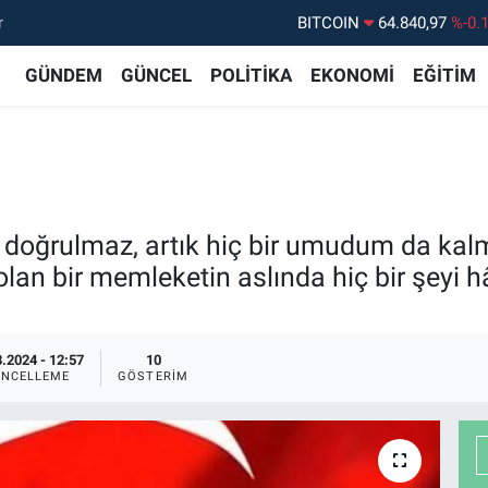
r
DOLAR
47,7436
%0.
EURO
55,2510
%0.
GÜNDEM
GÜNCEL
POLİTİKA
EKONOMİ
EĞİTİM
STERLİN
64,4811
%0.
GRAM ALTIN
6660.55
%
BİST100
13.779
%-
 doğrulmaz, artık hiç bir umudum da kalmad
lan bir memleketin aslında hiç bir şeyi h
.2024 - 12:57
10
NCELLEME
GÖSTERIM